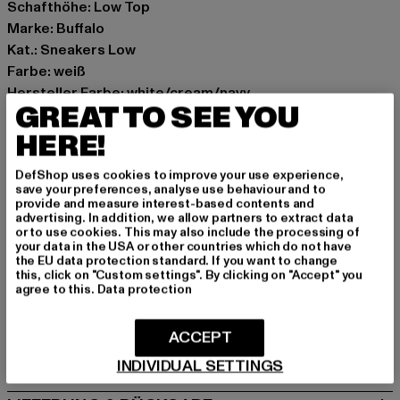
Schafthöhe: Low Top
Marke: Buffalo
Kat.: Sneakers Low
Farbe: weiß
Hersteller Farbe: white/cream/navy
GREAT TO SEE YOU
Materialzusammensetzung: 100% Polyester
Obermaterial: Polyurethan, Polyester
HERE!
Innenfutter: Polyurethan, Polyester
DefShop uses cookies to improve your use experience,
Art.Nr: 1636437-20790
save your preferences, analyse use behaviour and to
provide and measure interest-based contents and
advertising. In addition, we allow partners to extract data
Hersteller: Buffalo Boots GmbH |
service-de@buffalo-
or to use cookies. This may also include the processing of
boots.com
your data in the USA or other countries which do not have
the EU data protection standard. If you want to change
Schanzenstraße 41 | 51063 Köln | DE
this, click on "Custom settings". By clicking on "Accept" you
agree to this.
Data protection
GRÖSSE & PASSFORM
ACCEPT
PFLEGEHINWEISE
INDIVIDUAL SETTINGS