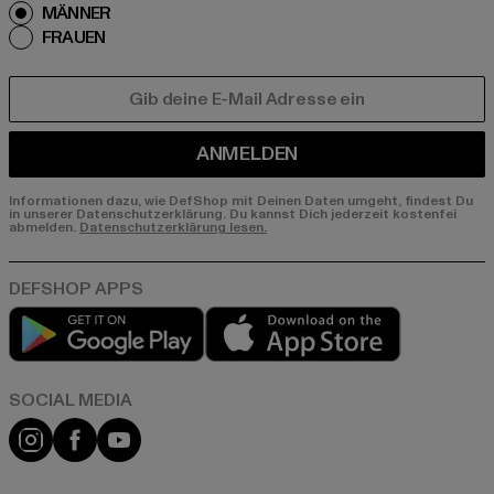
MÄNNER
FRAUEN
E-MAIL
ANMELDEN
Informationen dazu, wie DefShop mit Deinen Daten umgeht, findest Du
in unserer Datenschutzerklärung. Du kannst Dich jederzeit kostenfei
abmelden.
Datenschutzerklärung lesen.
Play market
App store
Instagram
Facebook
YouTube