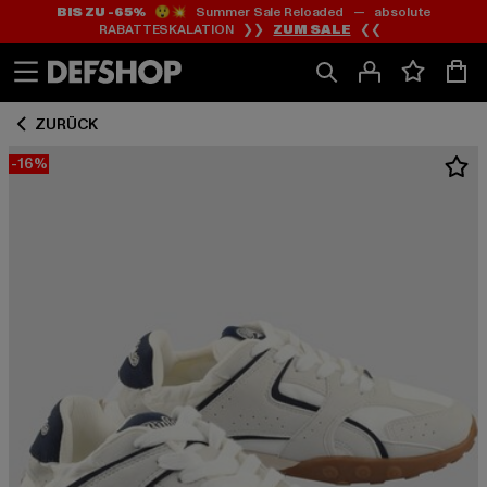
BIS ZU -65%
😲💥 Summer Sale Reloaded — absolute
Zum
Zum
RABATTESKALATION ❯❯
ZUM SALE
❮❮
Inhalt
Fußzeile
springen
springen
ZURÜCK
-16%