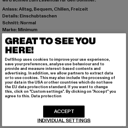
wird schnell zum Essential für den Sommer.
Anlass: Alltag, Bequem, Chillen, Freizeit
Details: Einschubtaschen
Schnitt: Normal
Marke: Minimum
Kat.: Smart & Tailored Shorts
GREAT TO SEE YOU
Farbe: grün
HERE!
Hersteller Farbe: chinois green
Materialzusammensetzung: 50% Baumwolle, 50%
DefShop uses cookies to improve your use experience,
Lyocell
save your preferences, analyse use behaviour and to
provide and measure interest-based contents and
Art.Nr: MM2362545-10530
advertising. In addition, we allow partners to extract data
or to use cookies. This may also include the processing of
your data in the USA or other countries which do not have
Hersteller: Mininum AC |
customerservice@minimum.dk
the EU data protection standard. If you want to change
Balticagade 15e | 8000 Aarhus C | DK
this, click on "Custom settings". By clicking on "Accept" you
agree to this.
Data protection
GRÖSSE & PASSFORM
ACCEPT
INDIVIDUAL SETTINGS
PFLEGEHINWEISE