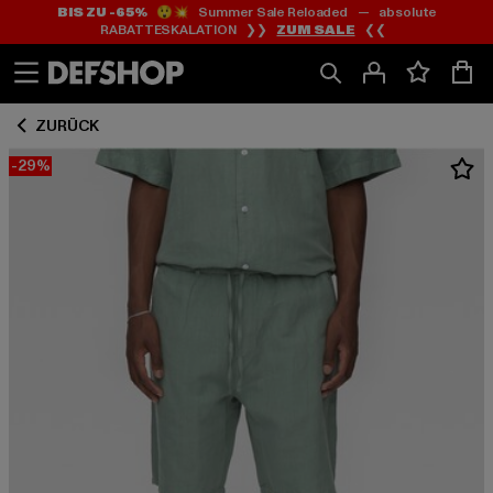
BIS ZU -65%
😲💥 Summer Sale Reloaded — absolute
Zum
Zum
RABATTESKALATION ❯❯
ZUM SALE
❮❮
Inhalt
Fußzeile
springen
springen
ZURÜCK
-29%