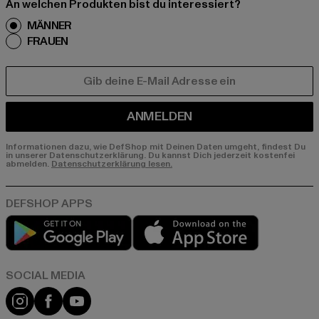
An welchen Produkten bist du interessiert?
MÄNNER
FRAUEN
E-MAIL
ANMELDEN
Informationen dazu, wie DefShop mit Deinen Daten umgeht, findest Du
in unserer Datenschutzerklärung. Du kannst Dich jederzeit kostenfei
abmelden.
Datenschutzerklärung lesen.
Play market
App store
Instagram
Facebook
YouTube