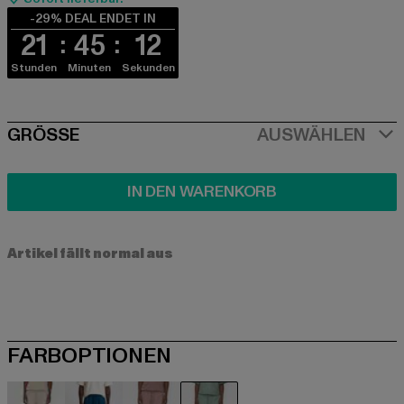
-29% DEAL ENDET IN
21
45
12
Stunden
Minuten
Sekunden
SIZE
GRÖSSE
AUSWÄHLEN
IN DEN WARENKORB
Artikel fällt normal aus
FARBOPTIONEN