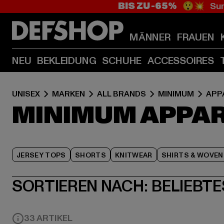
BIS ZU -65%
😲💥 Sum
MÄNNER
FRAUEN
NEU
BEKLEIDUNG
SCHUHE
ACCESSOIRES
UNISEX
MARKEN
ALL BRANDS
MINIMUM
APP
MINIMUM APPA
JERSEY TOPS
SHORTS
KNITWEAR
SHIRTS & WOVEN
SORTIEREN NACH:
BELIEBTE
33 ARTIKEL