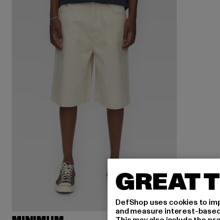
GREAT T
DefShop uses cookies to imp
and measure interest-based c
This may also include the pr