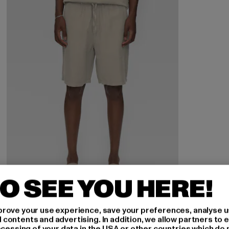
O SEE YOU HERE!
rove your use experience, save your preferences, analyse u
ontents and advertising. In addition, we allow partners to e
ocessing of your data in the USA or other countries which do 