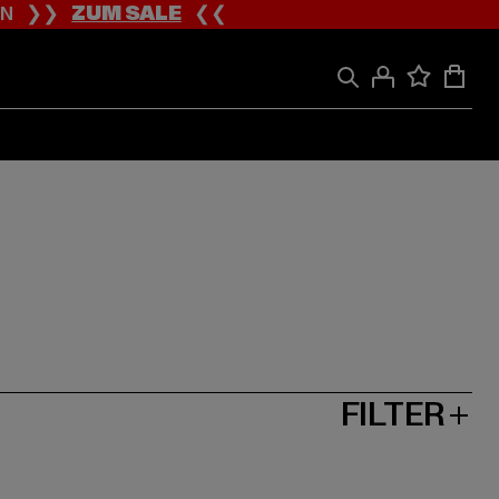
ION ❯❯
ZUM SALE
❮❮
FILTER