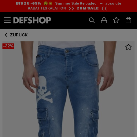
BIS ZU -65%
😲💥 Summer Sale Reloaded — absolute
Zum
Zum
RABATTESKALATION ❯❯
ZUM SALE
❮❮
Inhalt
Fußzeile
springen
springen
ZURÜCK
-32%