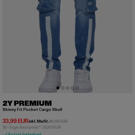
2Y PREMIUM
Skinny Fit Pocket Cargo Skull
Derzeitiger Preis: 33,99 EUR
33,99 EUR
Aktionspreis: 49,99 EUR
inkl. MwSt.
49,99 EUR
30-Tage-Bestpreis**: 33,99 EUR
Sofort lieferbar!