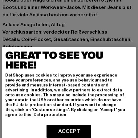
Hoodie oder wage dich an einen derberen Style mit
Boots und einer Workwear-Jacke. Mit dieser Jeans bist
du für viele Anlässe bestens vorbereitet.
Anlass: Ausgefallen, Alltag
Verschlussarten: verdeckter Reißverschluss
Details: Coin-Pocket, Gesäßtaschen, Einschubtaschen,
Beintaschen
GREAT TO SEE YOU
Schnitt: schmal
Marke: 2Y Premium
HERE!
Kat.: Cargohosen
DefShop uses cookies to improve your use experience,
Farbe: blau
save your preferences, analyse use behaviour and to
Hersteller Farbe: blue
provide and measure interest-based contents and
advertising. In addition, we allow partners to extract data
Materialzusammensetzung: 100% Baumwolle
or to use cookies. This may also include the processing of
Art.Nr: B6335-00064
your data in the USA or other countries which do not have
the EU data protection standard. If you want to change
this, click on "Custom settings". By clicking on "Accept" you
Hersteller: 2Y Premium GmbH |
info@2y-studios.com
agree to this.
Data protection
Hollefeldstraße 16 | 48282 Emsdetten | DE
ACCEPT