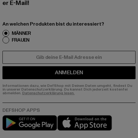
er E-Mail!
An welchen Produkten bist du interessiert?
MÄNNER
FRAUEN
E-MAIL
ANMELDEN
Informationen dazu, wie DefShop mit Deinen Daten umgeht, findest Du
in unserer Datenschutzerklärung. Du kannst Dich jederzeit kostenfei
abmelden.
Datenschutzerklärung lesen.
Play market
App store