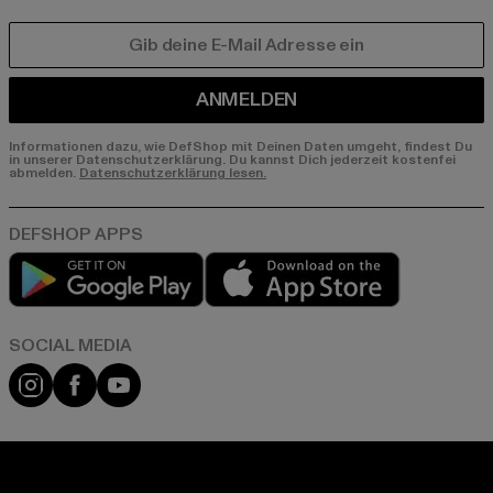
E-MAIL
ANMELDEN
Informationen dazu, wie DefShop mit Deinen Daten umgeht, findest Du
in unserer Datenschutzerklärung. Du kannst Dich jederzeit kostenfei
abmelden.
Datenschutzerklärung lesen.
Play market
App store
Instagram
Facebook
YouTube