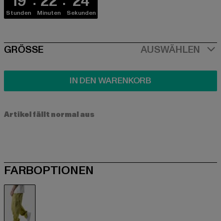
19
22
23
Stunden
Minuten
Sekunden
SIZE
GRÖSSE
AUSWÄHLEN
IN DEN WARENKORB
Artikel fällt normal aus
FARBOPTIONEN