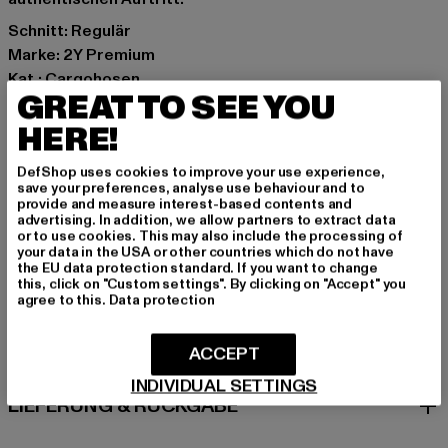
Schnitt: Regulär
Marke: 2Y Premium
Kat.: Cargohosen
GREAT TO SEE YOU
Farbe: grün
Hersteller Farbe: green
HERE!
Materialzusammensetzung: 100% Baumwolle
DefShop uses cookies to improve your use experience,
Art.Nr: UNF3041A-00110
save your preferences, analyse use behaviour and to
provide and measure interest-based contents and
advertising. In addition, we allow partners to extract data
Hersteller: 2Y Premium GmbH |
info@2y-studios.com
or to use cookies. This may also include the processing of
Hollefeldstraße 16 | 48282 Emsdetten | DE
your data in the USA or other countries which do not have
the EU data protection standard. If you want to change
this, click on "Custom settings". By clicking on "Accept" you
agree to this.
Data protection
GRÖSSE & PASSFORM
ACCEPT
PFLEGEHINWEISE
INDIVIDUAL SETTINGS
LIEFERUNG & RÜCKGABE