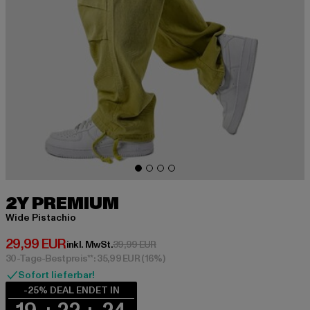
2Y PREMIUM
Wide Pistachio
Derzeitiger Preis: 29,99 EUR
29,99 EUR
Aktionspreis: 39,99 EUR
inkl. MwSt.
39,99 EUR
30-Tage-Bestpreis**: 35,99 EUR
(16%)
Sofort lieferbar!
-25% DEAL ENDET IN