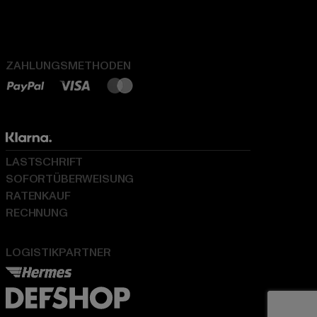
ZAHLUNGSMETHODEN
LASTSCHRIFT
SOFORTÜBERWEISUNG
RATENKAUF
RECHNUNG
LOGISTIKPARTNER