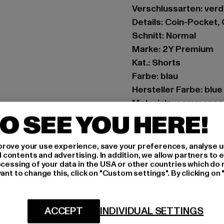
Verschlussarten: ver
Details: Coin-Pocket
Schnitt: Normal
Marke: 2Y Premium
Kat.: Shorts
Farbe: blau
Hersteller Farbe: blue
Materialzusammenset
O SEE YOU HERE!
Art.Nr: YY0076-00064
Hersteller: 2Y Premi
rove your use experience, save your preferences, analyse u
ontents and advertising. In addition, we allow partners to e
Hollefeldstraße 16 | 
ocessing of your data in the USA or other countries which do 
ant to change this, click on "Custom settings". By clicking on 
GRÖSSE 
ACCEPT
INDIVIDUAL SETTINGS
PFLEGEHINWE