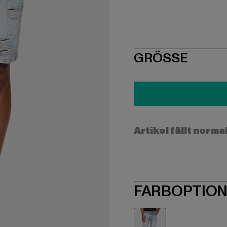
SIZE
GRÖSSE
Artikel fällt norma
FARBOPTIO