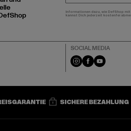
elle
Informationen dazu, wie DefShop mit 
 DefShop
kannst Dich jederzeit kostenfei abme
e
Instagram
Facebook
YouTube
REISGARANTIE
SICHERE BEZAHLUNG