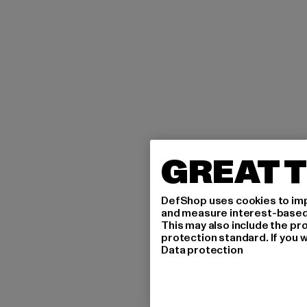
GREAT T
DefShop uses cookies to imp
and measure interest-based c
This may also include the pr
protection standard. If you w
Data protection