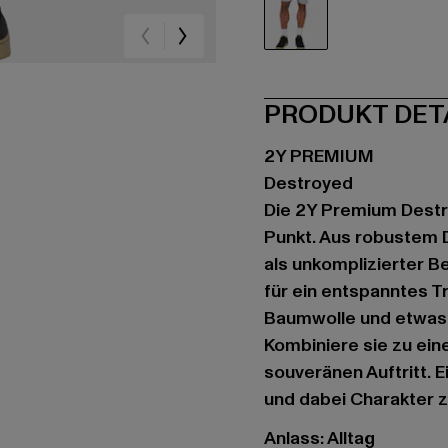
blau
PRODUKT DET
2Y PREMIUM
Destroyed
Die 2Y Premium Destr
Punkt. Aus robustem D
als unkomplizierter B
für ein entspanntes T
Baumwolle und etwas E
Kombiniere sie zu ein
souveränen Auftritt. E
und dabei Charakter z
Anlass: Alltag