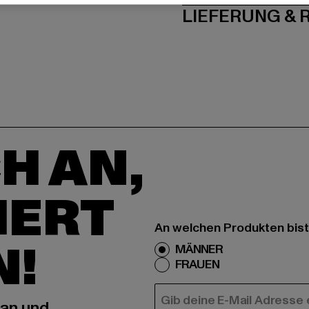
LIEFERUNG &
H AN,
IERT
An welchen Produkten bist
N!
MÄNNER
FRAUEN
E-MAIL
 an und