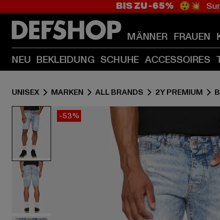
BIS ZU -65%
😲💥 Sum
MÄNNER
FRAUEN
NEU
BEKLEIDUNG
SCHUHE
ACCESSOIRES
UNISEX
MARKEN
ALL BRANDS
2Y PREMIUM
B
-53%