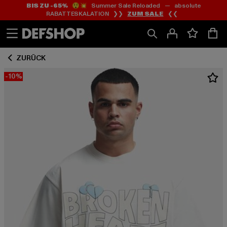
BIS ZU -65%
😲💥 Summer Sale Reloaded — absolute
Zum
Zum
RABATTESKALATION ❯❯
ZUM SALE
❮❮
Inhalt
Fußzeile
springen
springen
ZURÜCK
-10%