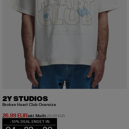
2Y STUDIOS
Broken Heart Club Oversize
Derzeitiger Preis: 26,99 EUR
26,99 EUR
Aktionspreis: 29,99 EUR
inkl. MwSt.
29,99 EUR
-10% DEAL ENDET IN