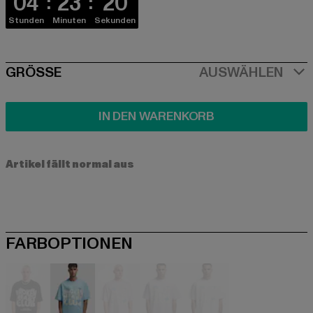
04
23
20
Stunden
Minuten
Sekunden
SIZE
GRÖSSE
AUSWÄHLEN
IN DEN WARENKORB
Artikel fällt normal aus
FARBOPTIONEN