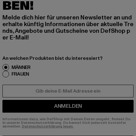
BEN!
Melde dich hier für unseren Newsletter an und
erhalte künftig Informationen über aktuelle Tre
nds, Angebote und Gutscheine von DefShop p
er E-Mail!
An welchen Produkten bist du interessiert?
MÄNNER
FRAUEN
E-MAIL
ANMELDEN
Informationen dazu, wie DefShop mit Deinen Daten umgeht, findest Du
in unserer Datenschutzerklärung. Du kannst Dich jederzeit kostenfei
abmelden.
Datenschutzerklärung lesen.