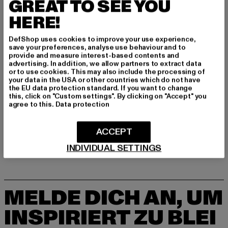
GREAT TO SEE YOU
Hersteller: 2Y Premium GmbH |
info@2y-studios.com
HERE!
Hollefeldstraße 16 | 48282 Emsdetten | DE
DefShop uses cookies to improve your use experience,
save your preferences, analyse use behaviour and to
provide and measure interest-based contents and
GRÖSSE & PASSFORM
advertising. In addition, we allow partners to extract data
or to use cookies. This may also include the processing of
your data in the USA or other countries which do not have
PFLEGEHINWEISE
the EU data protection standard. If you want to change
this, click on "Custom settings". By clicking on "Accept" you
agree to this.
Data protection
LIEFERUNG & RÜCKGABE
ACCEPT
INDIVIDUAL SETTINGS
MELDE DICH AN, UM
INSPIRIERT ZU BLEI