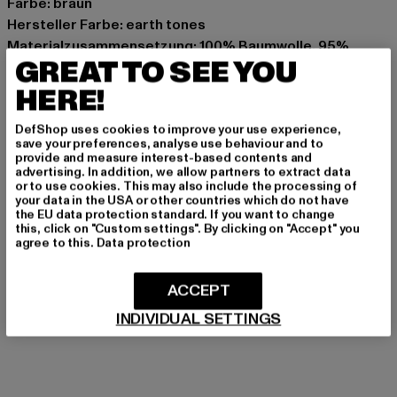
Farbe: braun
Hersteller Farbe: earth tones
Materialzusammensetzung: 100% Baumwolle, 95%
GREAT TO SEE YOU
Polyester, 5% Elasthan
Art.Nr: 110T-01648
HERE!
DefShop uses cookies to improve your use experience,
Hersteller: TB International GmbH |
info@tbint.de
save your preferences, analyse use behaviour and to
Dr.-Robert-Murjahn-Straße 7 | 64372 Ober-Ramstadt |
provide and measure interest-based contents and
advertising. In addition, we allow partners to extract data
DE
or to use cookies. This may also include the processing of
your data in the USA or other countries which do not have
the EU data protection standard. If you want to change
this, click on "Custom settings". By clicking on "Accept" you
GRÖSSE & PASSFORM
agree to this.
Data protection
PFLEGEHINWEISE
ACCEPT
LIEFERUNG & RÜCKGABE
INDIVIDUAL SETTINGS