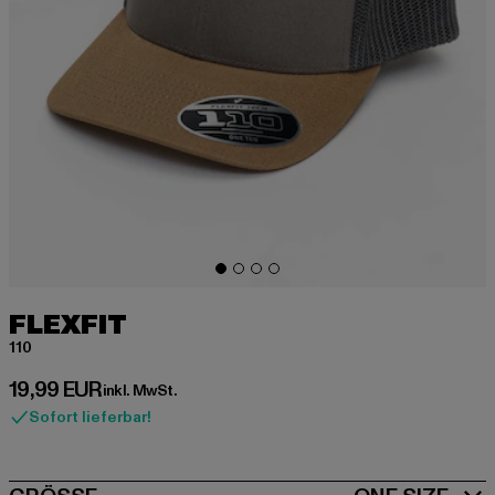
FLEXFIT
110
Derzeitiger Preis: 19,99 EUR
19,99 EUR
inkl. MwSt.
Sofort lieferbar!