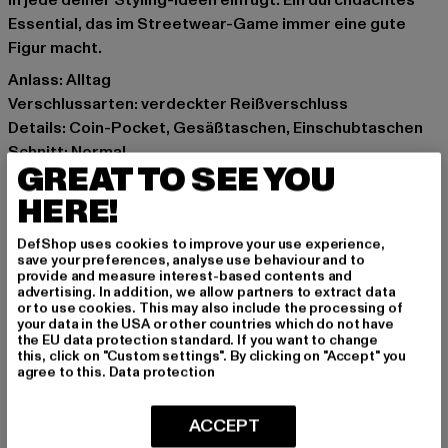
in jede deiner Styling-Ideen einfügt. Ein durchdachtes
Essential, das im Streetwear-Game immer eine gute
Figur macht.
Anlass: Alltag
Verschlussarten: verdeckter Reißverschluss
Details: Coin-Pocket, Gesäßtaschen, Einschubtaschen
Schnitt: Normal
GREAT TO SEE YOU
Marke: 883Police
Kat.: Straight Fit Jeans
HERE!
Farbe: blau
DefShop uses cookies to improve your use experience,
Hersteller Farbe: mid blue
save your preferences, analyse use behaviour and to
Materialzusammensetzung: 100% Baumwolle
provide and measure interest-based contents and
advertising. In addition, we allow partners to extract data
Art.Nr: 0008375-01868
or to use cookies. This may also include the processing of
your data in the USA or other countries which do not have
the EU data protection standard. If you want to change
Hersteller: Zabou House |
Krishna@zabou.co.uk
this, click on "Custom settings". By clicking on "Accept" you
Shelley Road, Ashton-on-Ribble | PR2 2ZH Lancashire |
agree to this.
Data protection
GB
ACCEPT