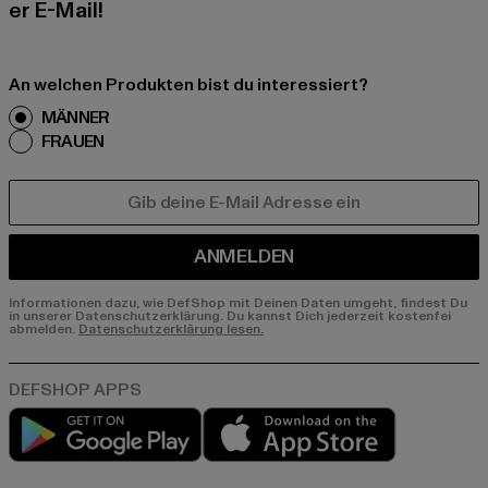
er E-Mail!
An welchen Produkten bist du interessiert?
MÄNNER
FRAUEN
E-MAIL
ANMELDEN
Informationen dazu, wie DefShop mit Deinen Daten umgeht, findest Du
in unserer Datenschutzerklärung. Du kannst Dich jederzeit kostenfei
abmelden.
Datenschutzerklärung lesen.
Play market
App store