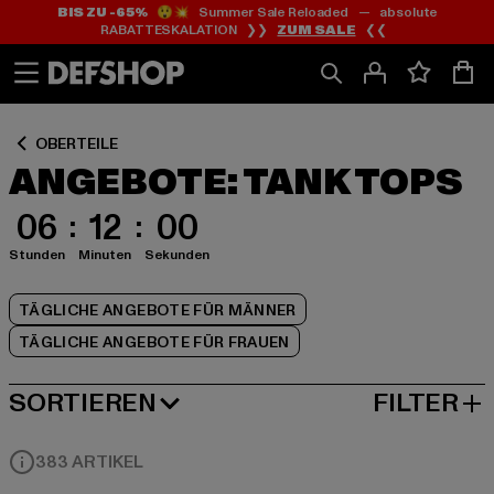
BIS ZU -65%
😲💥 Summer Sale Reloaded — absolute
Zum
Zum
Zum
RABATTESKALATION ❯❯
ZUM SALE
❮❮
Inhalt
Fußzeile
Produktraster
springen
springen
springen
OBERTEILE
ANGEBOTE: TANK TOPS
06
11
59
Stunden
Minuten
Sekunden
TÄGLICHE ANGEBOTE FÜR MÄNNER
TÄGLICHE ANGEBOTE FÜR FRAUEN
SORTIEREN
FILTER
BELIEBTESTE
383 ARTIKEL