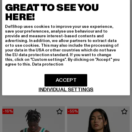
GREAT TO SEE YOU
HERE!
DefShop uses cookies to improve your use experience,
save your preferences, analyse use behaviour and to
provide and measure interest-based contents and
advertising. In addition, we allow partners to extract data
or to use cookies. This may also include the processing of
your data in the USA or other countries which do not have
the EU data protection standard. If you want to change
this, click on "Custom settings". By clicking on "Accept" you
agree to this.
Data protection
URBAN CLASSICS
URBAN CLASSICS
ACCEPT
Ribbed 2-Pack
Jersey Loose 2-Pack
Derzeitiger Preis: 20,99 EUR
Aktionspreis: 27,99 EUR
Derzeitiger Preis: 19,87 EUR
Aktionspreis: 
20,99 EUR
27,99 EUR
19,87 EUR
27,99 EUR
INDIVIDUAL SETTINGS
-16%
-55%