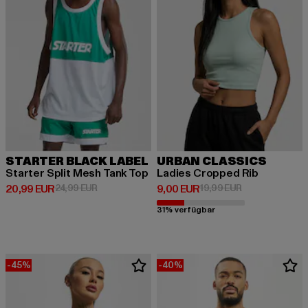
STARTER BLACK LABEL
URBAN CLASSICS
Starter Split Mesh Tank Top
Ladies Cropped Rib
Derzeitiger Preis: 20,99 EUR
Aktionspreis: 24,99 EUR
Derzeitiger Preis: 9,00 EUR
Aktionspreis: 1
20,99 EUR
24,99 EUR
9,00 EUR
19,99 EUR
31% verfügbar
-45%
-40%