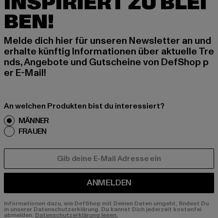
INSPIRIERT ZU BLEI
BEN!
Melde dich hier für unseren Newsletter an und
erhalte künftig Informationen über aktuelle Tre
nds, Angebote und Gutscheine von DefShop p
er E-Mail!
An welchen Produkten bist du interessiert?
MÄNNER
FRAUEN
E-MAIL
ANMELDEN
Informationen dazu, wie DefShop mit Deinen Daten umgeht, findest Du
in unserer Datenschutzerklärung. Du kannst Dich jederzeit kostenfei
abmelden.
Datenschutzerklärung lesen.