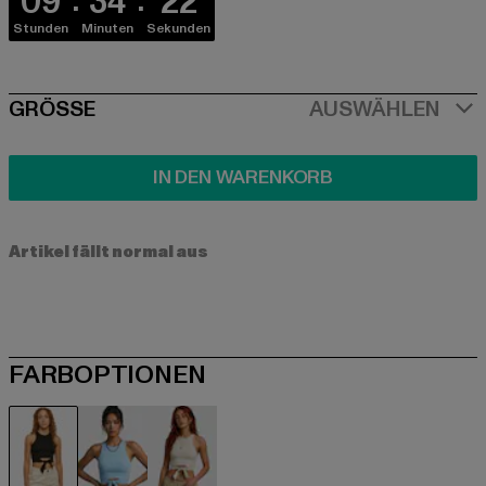
09
34
22
Stunden
Minuten
Sekunden
SIZE
GRÖSSE
AUSWÄHLEN
IN DEN WARENKORB
Artikel fällt normal aus
FARBOPTIONEN