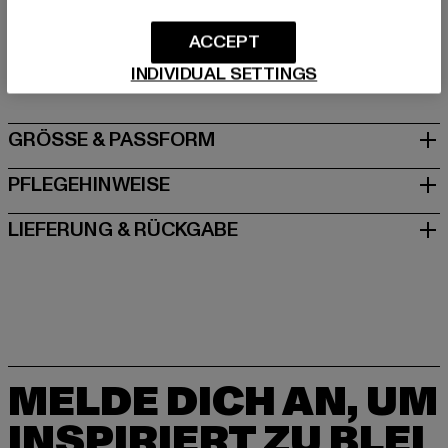
Hersteller: TB International GmbH |
info@tbint.de
ACCEPT
Dr.-Robert-Murjahn-Straße 7 | 64372 Ober-Ramstadt |
DE
INDIVIDUAL SETTINGS
GRÖSSE & PASSFORM
PFLEGEHINWEISE
LIEFERUNG & RÜCKGABE
MELDE DICH AN, UM
INSPIRIERT ZU BLEI