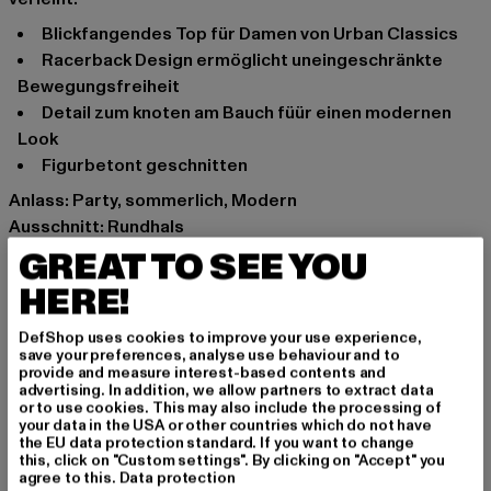
Blickfangendes Top für Damen von Urban Classics
Racerback Design ermöglicht uneingeschränkte
Bewegungsfreiheit
Detail zum knoten am Bauch füür einen modernen
Look
Figurbetont geschnitten
Anlass: Party, sommerlich, Modern
Ausschnitt: Rundhals
Ärmelart: Ärmellos
GREAT TO SEE YOU
Schnitt: Bauchfrei
HERE!
Marke: Urban Classics
Kat.: Tank Tops
DefShop uses cookies to improve your use experience,
save your preferences, analyse use behaviour and to
Farbe: schwarz
provide and measure interest-based contents and
Hersteller Farbe: black
advertising. In addition, we allow partners to extract data
or to use cookies. This may also include the processing of
Materialzusammensetzung: 95% Baumwolle, 5%
your data in the USA or other countries which do not have
Elasthan
the EU data protection standard. If you want to change
this, click on "Custom settings". By clicking on "Accept" you
Art.Nr: TB6048-00007
agree to this.
Data protection