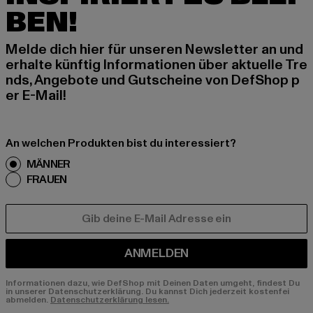
BEN!
Melde dich hier für unseren Newsletter an und
erhalte künftig Informationen über aktuelle Tre
nds, Angebote und Gutscheine von DefShop p
er E-Mail!
An welchen Produkten bist du interessiert?
MÄNNER
FRAUEN
E-MAIL
ANMELDEN
Informationen dazu, wie DefShop mit Deinen Daten umgeht, findest Du
in unserer Datenschutzerklärung. Du kannst Dich jederzeit kostenfei
abmelden.
Datenschutzerklärung lesen.