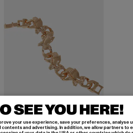
O SEE YOU HERE!
rove your use experience, save your preferences, analyse u
ontents and advertising. In addition, we allow partners to e
ocessing of your data in the USA or other countries which do 