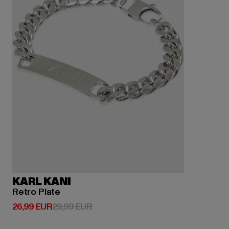
KARL KANI
Retro Plate
Derzeitiger Preis: 26,99 EUR
Aktionspreis: 29,99 EUR
26,99 EUR
29,99 EUR