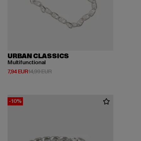
URBAN CLASSICS
Multifunctional
Derzeitiger Preis: 7,94 EUR
Aktionspreis: 14,99 EUR
7,94 EUR
14,99 EUR
-10%