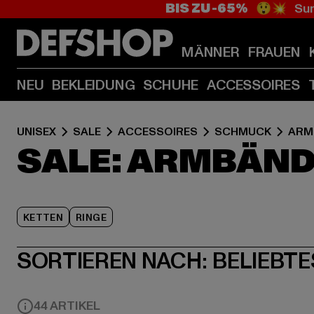
BIS ZU -65%
😲💥 Sum
MÄNNER
FRAUEN
NEU
BEKLEIDUNG
SCHUHE
ACCESSOIRES
UNISEX
SALE
ACCESSOIRES
SCHMUCK
ARM
SALE: ARMBÄN
KETTEN
RINGE
SORTIEREN NACH:
BELIEBTE
44 ARTIKEL