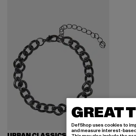
GREAT T
DefShop uses cookies to imp
and measure interest-based c
URBAN CLASSICS
This may also include the pr