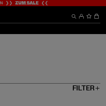
ION ❯❯
ZUM SALE
❮❮
FILTER