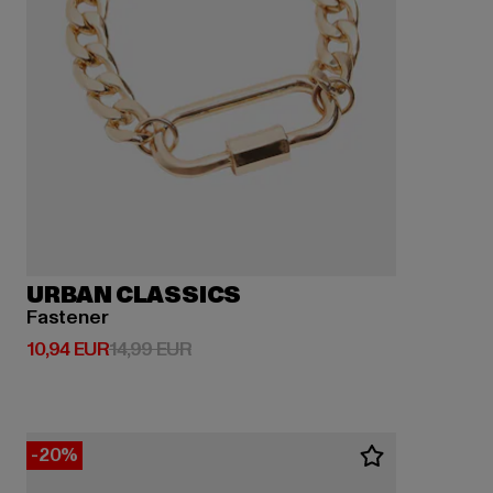
URBAN CLASSICS
Fastener
Derzeitiger Preis: 10,94 EUR
Aktionspreis: 14,99 EUR
10,94 EUR
14,99 EUR
-20%