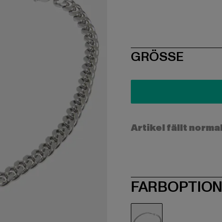
SIZE
GRÖSSE
Artikel fällt norma
FARBOPTIO