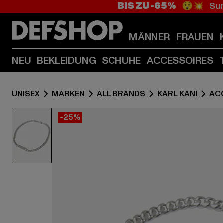
BIS ZU -65%
😲💥 Sum
MÄNNER
FRAUEN
NEU
BEKLEIDUNG
SCHUHE
ACCESSOIRES
UNISEX
MARKEN
ALL BRANDS
KARL KANI
AC
-25%