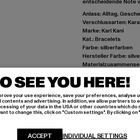
entscheidende Note ve
Anlass: Alltag, Gesch
Verschlussarten: Kara
Marke: Karl Kani
Kat.: Bracelets
Farbe: silberfarben
Hersteller Farbe: silve
Materialzusammenset
Art.Nr: 40110003-004
O SEE YOU HERE!
Hersteller: Urban Sty
rove your use experience, save your preferences, analyse u
agentur@urbanstyle
ontents and advertising. In addition, we allow partners to e
Schanzenstraße 41 | 5
ocessing of your data in the USA or other countries which do 
ant to change this, click on "Custom settings". By clicking on 
GRÖSSE 
ACCEPT
INDIVIDUAL SETTINGS