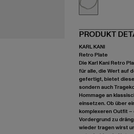
silberfarben
PRODUKT DET
KARL KANI
Retro Plate
Die Karl Kani Retro Pl
für alle, die Wert au
gefertigt, bietet die
sondern auch Tragekom
Hommage an klassische
einsetzen. Ob über ei
komplexeren Outfit – 
Vordergrund zu dränge
wieder tragen wirst un