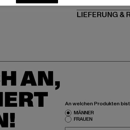
PFLEGEHINWE
LIEFERUNG &
H AN,
IERT
An welchen Produkten bist
N!
MÄNNER
FRAUEN