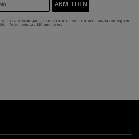
ANMELDEN
Deinen Daten umgeht, findest Du in unserer Datenschutzerklärung. Du
lden.
Datenschutzerklärung lesen.