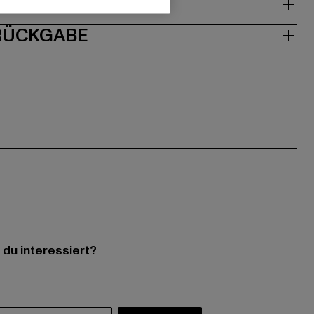
ISE
 RÜCKGABE
 du interessiert?