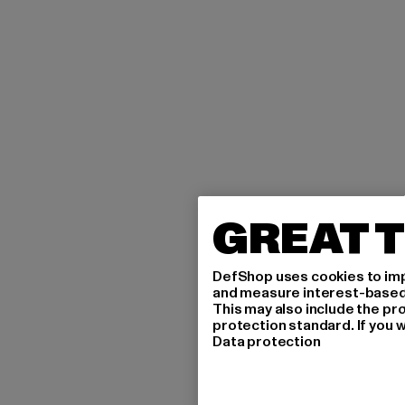
GREAT T
DefShop uses cookies to imp
and measure interest-based c
This may also include the pr
protection standard. If you w
Data protection