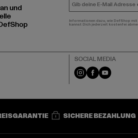
E-MAIL
 an und
elle
Informationen dazu, wie DefShop mit 
 DefShop
kannst Dich jederzeit kostenfei abme
e
Instagram
Facebook
YouTube
REISGARANTIE
SICHERE BEZAHLUNG