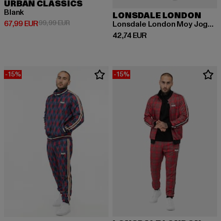
URBAN CLASSICS
Blank
LONSDALE LONDON
Derzeitiger Preis: 67,99 EUR
Aktionspreis: 99,99 EUR
67,99 EUR
99,99 EUR
Lonsdale London Moy Jogginganzüge
Derzeitiger Preis: 42,74 EUR
42,74 EUR
-15%
-15%