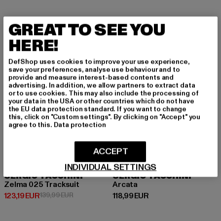
GREAT TO SEE YOU
-12%
HERE!
DefShop uses cookies to improve your use experience,
save your preferences, analyse use behaviour and to
provide and measure interest-based contents and
advertising. In addition, we allow partners to extract data
or to use cookies. This may also include the processing of
your data in the USA or other countries which do not have
the EU data protection standard. If you want to change
this, click on "Custom settings". By clicking on "Accept" you
agree to this.
Data protection
ACCEPT
INDIVIDUAL SETTINGS
SERGIO TACCHINI
SERGIO TACCHINI
Zelma 025 Tracksuit
Arcata
Derzeitiger Preis: 123,19 EUR
Aktionspreis: 139,99 EUR
Derzeitiger Preis: 118,99 EUR
123,19 EUR
139,99 EUR
118,99 EUR