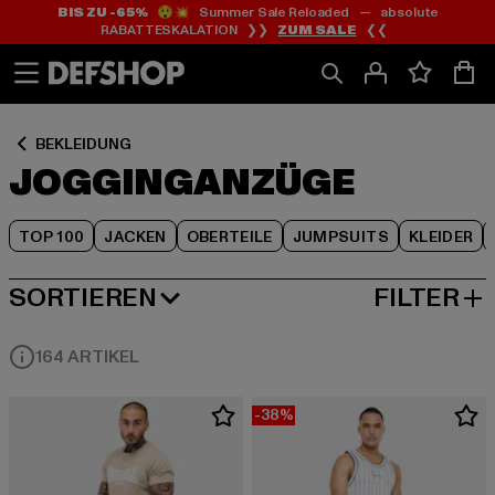
BIS ZU -65%
😲💥 Summer Sale Reloaded — absolute
Zum
Zum
Zum
RABATTESKALATION ❯❯
ZUM SALE
❮❮
Inhalt
Fußzeile
Produktraster
springen
springen
springen
BEKLEIDUNG
JOGGINGANZÜGE
TOP 100
JACKEN
OBERTEILE
JUMPSUITS
KLEIDER
SORTIEREN
FILTER
BELIEBTESTE
164 ARTIKEL
-38%