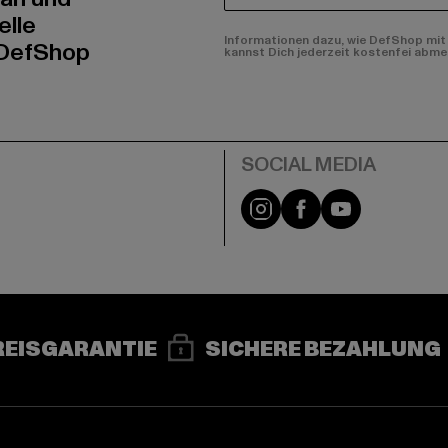
elle
Informationen dazu, wie DefShop mit 
 DefShop
kannst Dich jederzeit kostenfei abme
e
Instagram
Facebook
YouTube
REISGARANTIE
SICHERE BEZAHLUNG