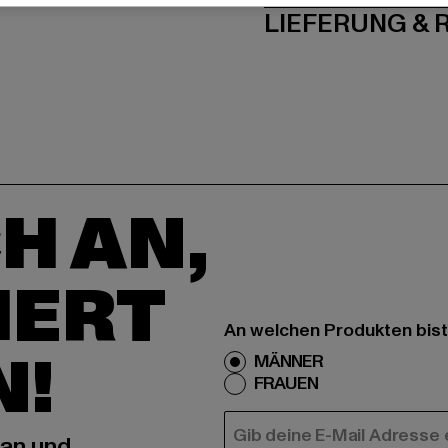
LIEFERUNG &
H AN,
IERT
An welchen Produkten bist
N!
MÄNNER
FRAUEN
E-MAIL
 an und