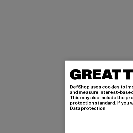
GREAT T
DefShop uses cookies to imp
and measure interest-based c
This may also include the pr
protection standard. If you w
Data protection