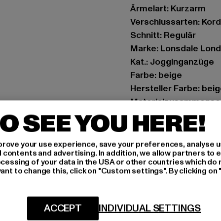
Ärmelart: Kurzarm
Verschlussarten: Kor
Schnitt: Regulär
Marke: Lonsdale Lon
Kat.: Jogginganzüge
Farbe: beige
Hersteller Farbe: bei
Materialzusammense
O SEE YOU HERE!
Art.Nr: 117193-03395
Hersteller: Punch Gm
rove your use experience, save your preferences, analyse u
ontents and advertising. In addition, we allow partners to e
Im Taubental 15a | 41
ocessing of your data in the USA or other countries which do 
ant to change this, click on "Custom settings". By clicking on 
GRÖSSE 
ACCEPT
INDIVIDUAL SETTINGS
PFLEGEHINWE