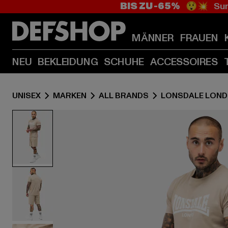
BIS ZU -65%
😲💥 Sum
MÄNNER
FRAUEN
NEU
BEKLEIDUNG
SCHUHE
ACCESSOIRES
UNISEX
MARKEN
ALL BRANDS
LONSDALE LON