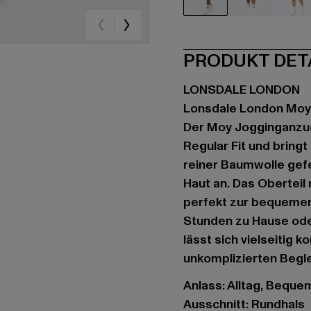
beige
schwarz
bla
PRODUKT DET
LONSDALE LONDON
Lonsdale London Moy
Der Moy Jogginganzu
Regular Fit und bring
reiner Baumwolle gefe
Haut an. Das Oberteil
perfekt zur bequemen
Stunden zu Hause oder
lässt sich vielseitig
unkomplizierten Begle
Anlass: Alltag, Bequem,
Ausschnitt: Rundhals