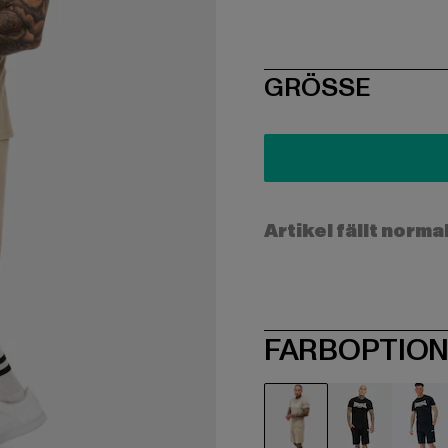
SIZE
GRÖSSE
Artikel fällt norma
FARBOPTIO