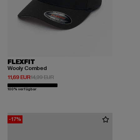
FLEXFIT
Wooly Combed
Derzeitiger Preis: 11,69 EUR
Aktionspreis: 14,99 EUR
11,69 EUR
14,99 EUR
100% verfügbar
-17%