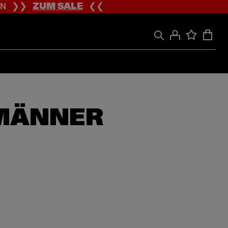
ION ❯❯
ZUM SALE
❮❮
 MÄNNER