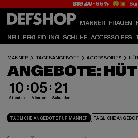
BIS ZU -65%
😲💥 Sum
MÄNNER
FRAUEN
NEU
BEKLEIDUNG
SCHUHE
ACCESSOIRES
MÄNNER
TAGESANGEBOTE
ACCESSOIRES
HÜT
ANGEBOTE: HÜT
10
05
20
Stunden
Minuten
Sekunden
TÄGLICHE ANGEBOTE FÜR MÄNNER
TÄGLICHE ANGEBOT