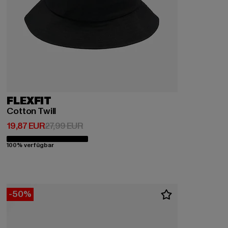
FLEXFIT
Cotton Twill
Derzeitiger Preis: 19,87 EUR
Aktionspreis: 27,99 EUR
19,87 EUR
27,99 EUR
100% verfügbar
-50%