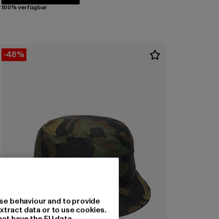
100% verfügbar
-48%
se behaviour and to provide
xtract data or to use cookies.
not have the EU data