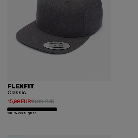
FLEXFIT
Classic
Derzeitiger Preis: 15,99 EUR
Aktionspreis: 19,99 EUR
15,99 EUR
19,99 EUR
100% verfügbar