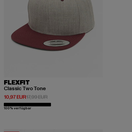
FLEXFIT
Classic Two Tone
Derzeitiger Preis: 10,97 EUR
Aktionspreis: 17,99 EUR
10,97 EUR
17,99 EUR
100% verfügbar