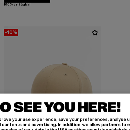
100% verfügbar
-10%
O SEE YOU HERE!
rove your use experience, save your preferences, analyse u
ontents and advertising. In addition, we allow partners to e
ocessing of your data in the USA or other countries which do 