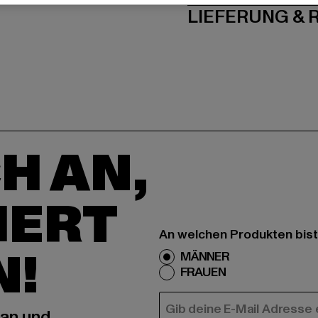
LIEFERUNG &
H AN,
IERT
An welchen Produkten bist
N!
MÄNNER
FRAUEN
E-MAIL
 an und