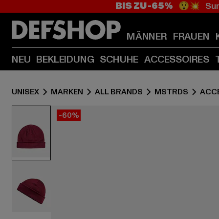
BIS ZU -65%
😲💥 Sum
MÄNNER
FRAUEN
NEU
BEKLEIDUNG
SCHUHE
ACCESSOIRES
UNISEX
MARKEN
ALL BRANDS
MSTRDS
ACC
-60%