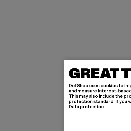
GREAT T
DefShop uses cookies to imp
and measure interest-based c
This may also include the pr
protection standard. If you w
Data protection