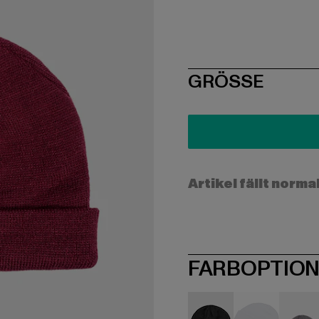
SIZE
GRÖSSE
Artikel fällt norma
FARBOPTIO