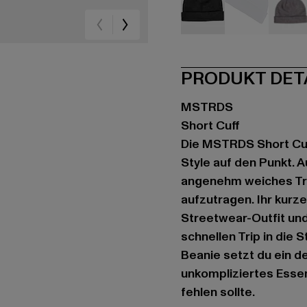
schwarz
blau
gr
PRODUKT DET
MSTRDS
Short Cuff
Die MSTRDS Short Cuff
Style auf den Punkt. A
angenehm weiches Tra
aufzutragen. Ihr kurz
Streetwear-Outfit und 
schnellen Trip in die
Beanie setzt du ein d
unkompliziertes Esse
fehlen sollte.