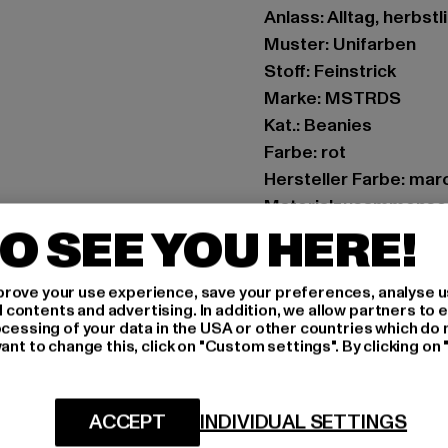
Anlass: Alltag, herbstl
Muster: Unifarben
Stoff: Feinstrick
Marke: MSTRDS
Kat.: Beanies
Farbe: rot
Hersteller Farbe: mar
Materialzusammenset
O SEE YOU HERE!
Art.Nr: 10546-00150
Hersteller: Masterdi
rove your use experience, save your preferences, analyse u
ontents and advertising. In addition, we allow partners to e
Maria-Merian-Straße 2
ocessing of your data in the USA or other countries which do 
ant to change this, click on "Custom settings". By clicking on 
GRÖSSE 
ACCEPT
INDIVIDUAL SETTINGS
PFLEGEHINWE