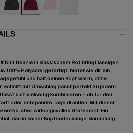
au
grau
rot
rot
weiß
AILS
 Knit Beanie in klassischem Rot bringt lässigen
us 100% Polyacryl gefertigt, bietet sie dir ein
gegefühl und hält deinen Kopf warm, ohne
er Schnitt mit Umschlag passt perfekt zu jedem
lässt sich vielseitig kombinieren – ob für den
 Stadt oder entspannte Tage draußen. Mit dieser
ezentes, aber wirkungsvolles Statement. Ein
ntial, das in keiner Kopfbedeckungs-Sammlung