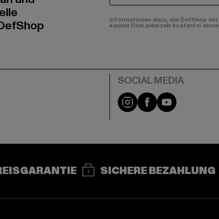
elle
Informationen dazu, wie DefShop mit 
 DefShop
kannst Dich jederzeit kostenfei abme
e
Instagram
Facebook
YouTube
REISGARANTIE
SICHERE BEZAHLUNG