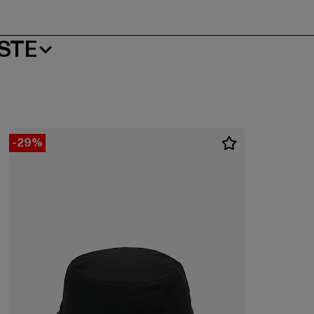
STE
-29%