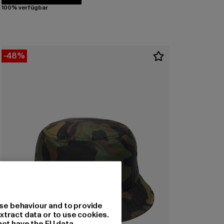
100% verfügbar
-48%
se behaviour and to provide
xtract data or to use cookies.
not have the EU data