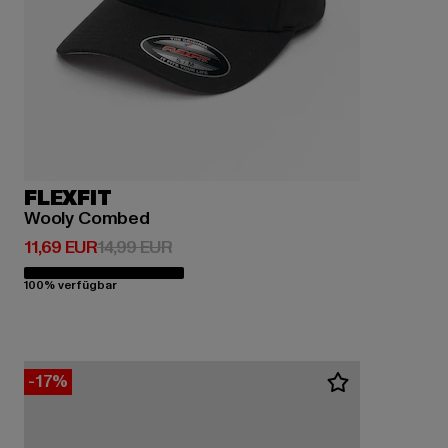
FLEXFIT
Wooly Combed
Derzeitiger Preis: 11,69 EUR
Aktionspreis: 14,99 EUR
11,69 EUR
14,99 EUR
100% verfügbar
-17%