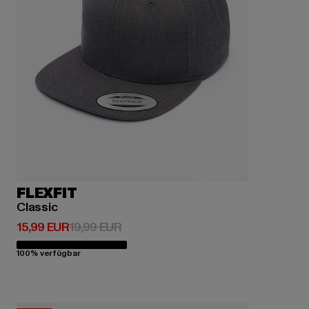
FLEXFIT
Classic
Derzeitiger Preis: 15,99 EUR
Aktionspreis: 19,99 EUR
15,99 EUR
19,99 EUR
100% verfügbar