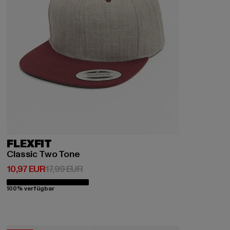
FLEXFIT
Classic Two Tone
Derzeitiger Preis: 10,97 EUR
Aktionspreis: 17,99 EUR
10,97 EUR
17,99 EUR
100% verfügbar