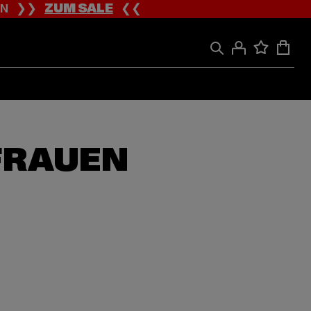
ION ❯❯
ZUM SALE
❮❮
FRAUEN