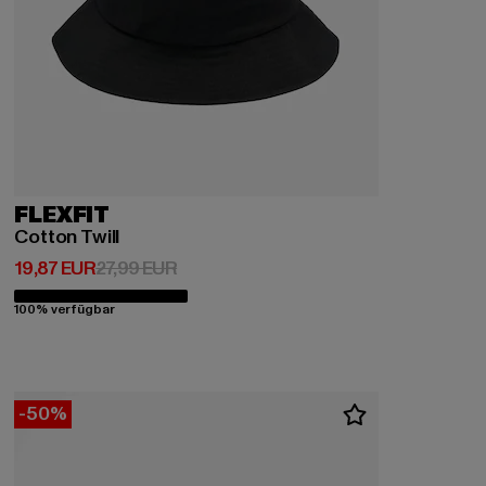
FLEXFIT
Cotton Twill
Derzeitiger Preis: 19,87 EUR
Aktionspreis: 27,99 EUR
19,87 EUR
27,99 EUR
100% verfügbar
-50%