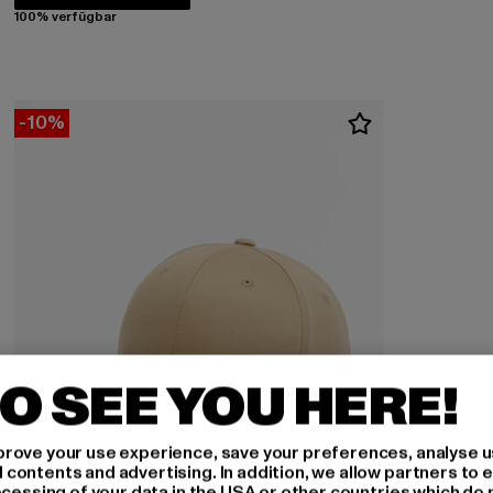
100% verfügbar
-10%
O SEE YOU HERE!
rove your use experience, save your preferences, analyse u
ontents and advertising. In addition, we allow partners to e
ocessing of your data in the USA or other countries which do 