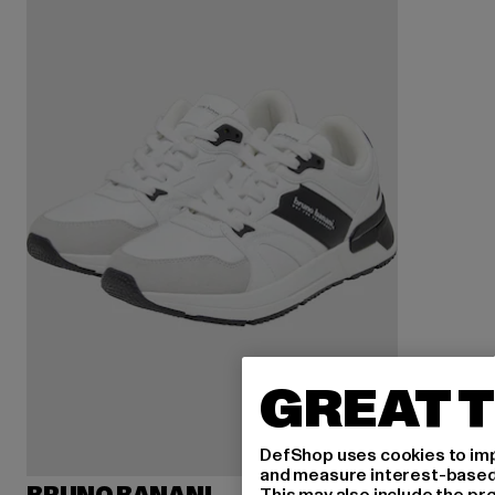
GREAT T
DefShop uses cookies to imp
and measure interest-based c
This may also include the pr