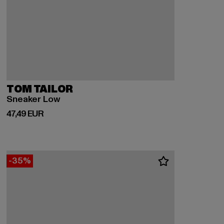
TOM TAILOR
Sneaker Low
Derzeitiger Preis: 47,49 EUR
47,49 EUR
-35%