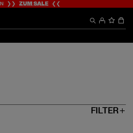
ION ❯❯
ZUM SALE
❮❮
FILTER