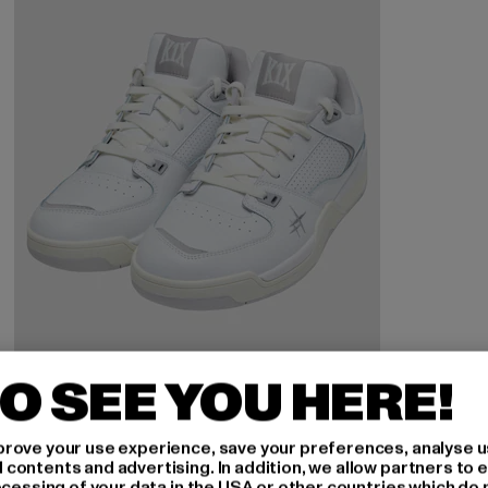
O SEE YOU HERE!
K1X
rove your use experience, save your preferences, analyse u
K1X Glide Gk Prm
ontents and advertising. In addition, we allow partners to e
ocessing of your data in the USA or other countries which do 