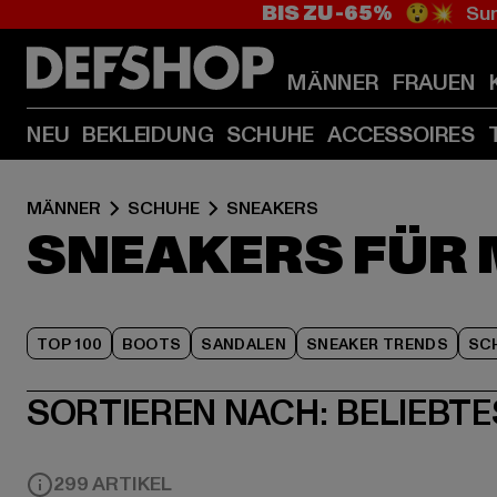
BIS ZU -65%
😲💥 Sum
MÄNNER
FRAUEN
NEU
BEKLEIDUNG
SCHUHE
ACCESSOIRES
MÄNNER
SCHUHE
SNEAKERS
SNEAKERS FÜR
TOP 100
BOOTS
SANDALEN
SNEAKER TRENDS
SC
SORTIEREN NACH:
BELIEBTE
299 ARTIKEL