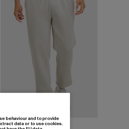
se behaviour and to provide
URBAN CLASSICS
xtract data or to use cookies.
Basic Essential Sweatpants
not have the EU data