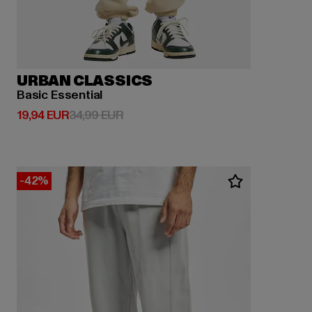
URBAN CLASSICS
Basic Essential
Derzeitiger Preis: 19,94 EUR
Aktionspreis: 34,99 EUR
19,94 EUR
34,99 EUR
-42%