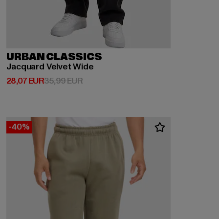
URBAN CLASSICS
Jacquard Velvet Wide
Derzeitiger Preis: 28,07 EUR
Aktionspreis: 35,99 EUR
28,07 EUR
35,99 EUR
-40%