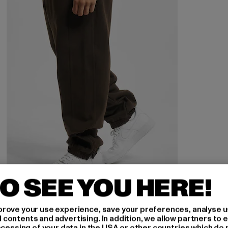
O SEE YOU HERE!
URBAN CLASSICS
Baggy
rove your use experience, save your preferences, analyse u
ontents and advertising. In addition, we allow partners to e
Derzeitiger Preis: 29,99 EUR
Aktionspreis: 49,99 EUR
29,99 EUR
49,99 EUR
ocessing of your data in the USA or other countries which do 