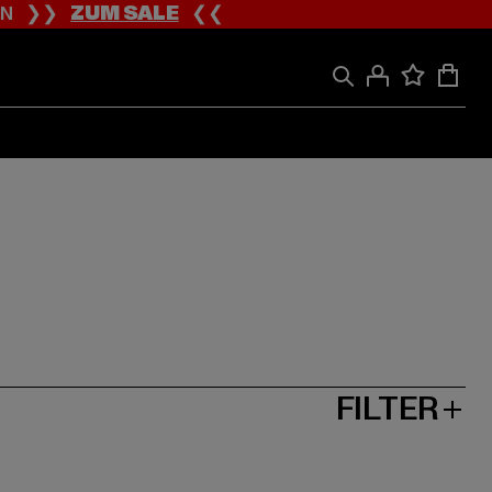
ION ❯❯
ZUM SALE
❮❮
FILTER