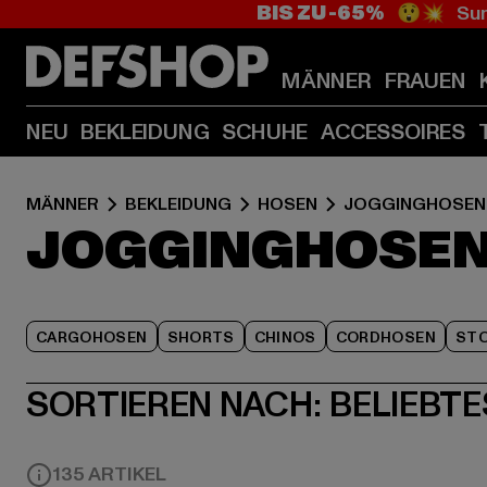
BIS ZU -65%
😲💥 Sum
MÄNNER
FRAUEN
NEU
BEKLEIDUNG
SCHUHE
ACCESSOIRES
MÄNNER
BEKLEIDUNG
HOSEN
JOGGINGHOSEN
JOGGINGHOSEN
CARGOHOSEN
SHORTS
CHINOS
CORDHOSEN
ST
SORTIEREN NACH:
BELIEBTE
135 ARTIKEL