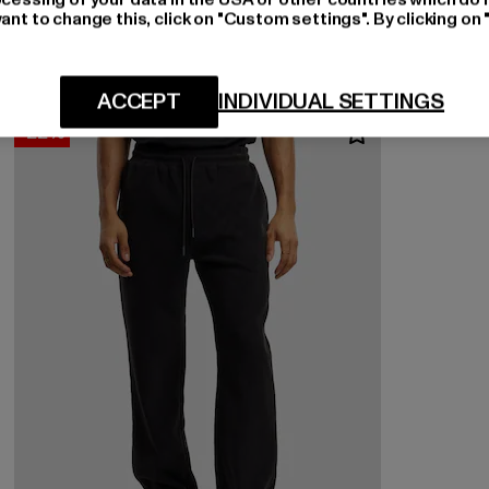
ant to change this, click on "Custom settings". By clicking on 
ACCEPT
INDIVIDUAL SETTINGS
-22%