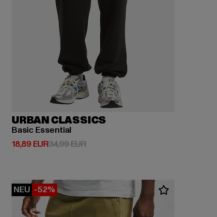
URBAN CLASSICS
Basic Essential
Derzeitiger Preis: 18,89 EUR
Aktionspreis: 34,99 EUR
18,89 EUR
34,99 EUR
NEU
-52%