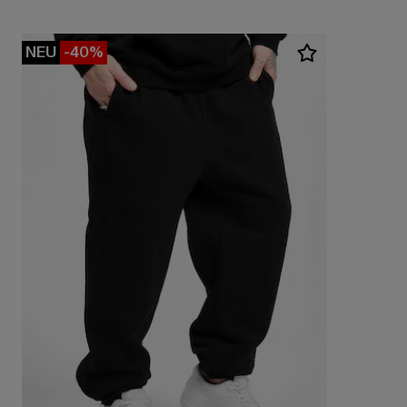
NEU
-40%