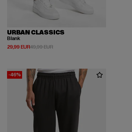
URBAN CLASSICS
Blank
Derzeitiger Preis: 29,99 EUR
Aktionspreis: 49,99 EUR
29,99 EUR
49,99 EUR
-46%