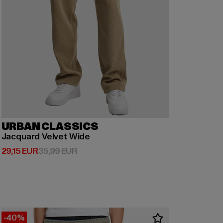
URBAN CLASSICS
Jacquard Velvet Wide
Derzeitiger Preis: 29,15 EUR
Aktionspreis: 35,99 EUR
29,15 EUR
35,99 EUR
-40%