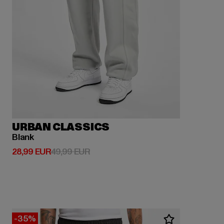
URBAN CLASSICS
Blank
Derzeitiger Preis: 28,99 EUR
Aktionspreis: 49,99 EUR
28,99 EUR
49,99 EUR
-35%