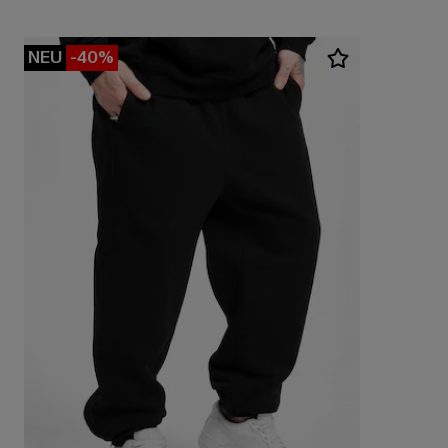
NEU
-40%