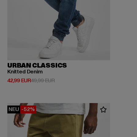
URBAN CLASSICS
Knitted Denim
Derzeitiger Preis: 42,99 EUR
Aktionspreis: 49,99 EUR
42,99 EUR
49,99 EUR
NEU
-52%