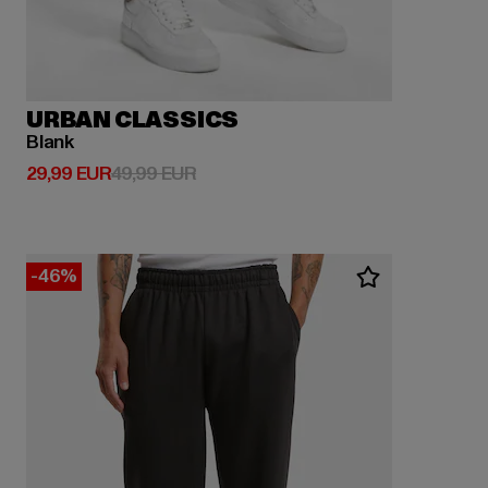
URBAN CLASSICS
Blank
Derzeitiger Preis: 29,99 EUR
Aktionspreis: 49,99 EUR
29,99 EUR
49,99 EUR
-46%