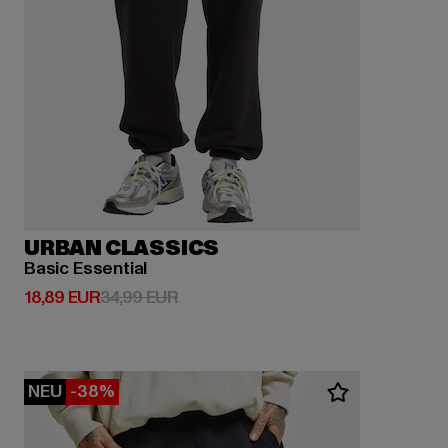
URBAN CLASSICS
Basic Essential
Derzeitiger Preis: 18,89 EUR
Aktionspreis: 34,99 EUR
18,89 EUR
34,99 EUR
NEU
-38%