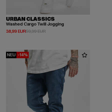
URBAN CLASSICS
Washed Cargo Twill Jogging
Derzeitiger Preis: 38,99 EUR
Aktionspreis: 59,99 EUR
38,99 EUR
59,99 EUR
NEU
-14%