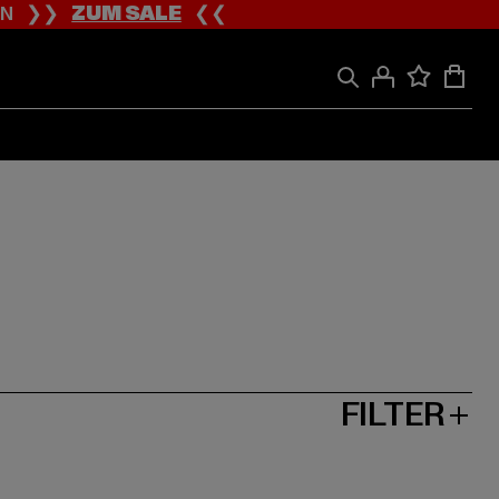
ION ❯❯
ZUM SALE
❮❮
FILTER