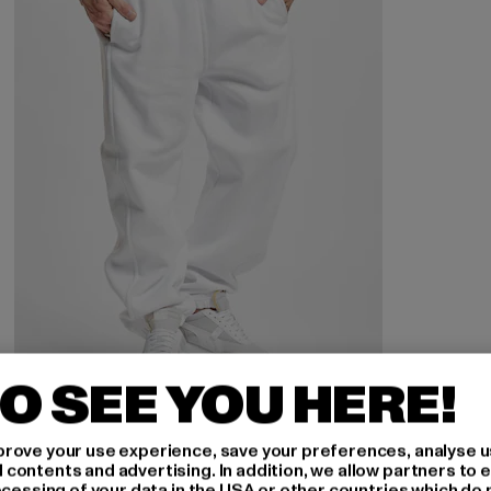
O SEE YOU HERE!
URBAN CLASSICS
Sweatpants
rove your use experience, save your preferences, analyse u
ontents and advertising. In addition, we allow partners to e
Derzeitiger Preis: 31,99 EUR
Aktionspreis: 49,99 EUR
31,99 EUR
49,99 EUR
ocessing of your data in the USA or other countries which do 