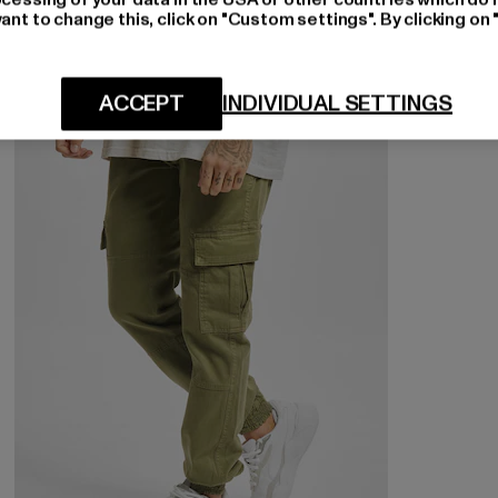
ant to change this, click on "Custom settings". By clicking on 
NEU
-38%
ACCEPT
INDIVIDUAL SETTINGS