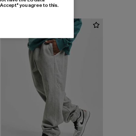
"Accept" you agree to this.
NEU
-34%