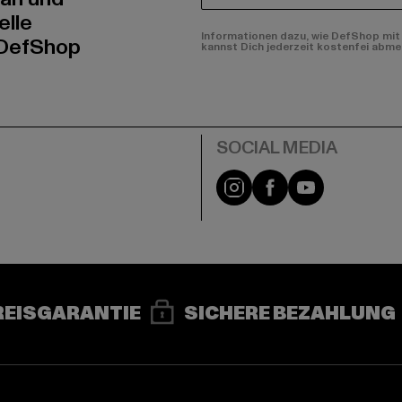
elle
Informationen dazu, wie DefShop mit 
 DefShop
kannst Dich jederzeit kostenfei abme
e
Instagram
Facebook
YouTube
REISGARANTIE
SICHERE BEZAHLUNG