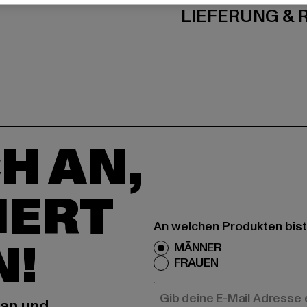
LIEFERUNG &
H AN,
IERT
An welchen Produkten bist
N!
MÄNNER
FRAUEN
E-MAIL
 an und