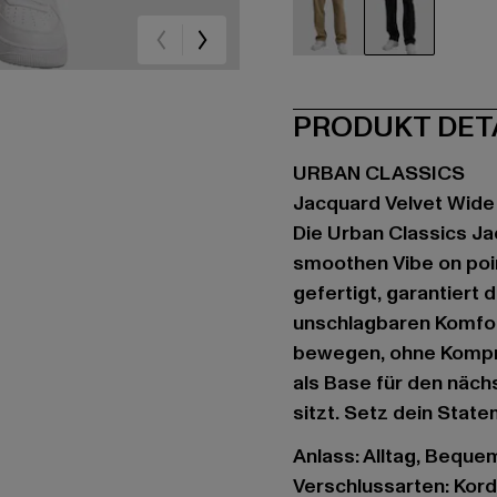
beige
schwarz
PRODUKT DET
URBAN CLASSICS
Jacquard Velvet Wide
Die Urban Classics J
smoothen Vibe on poi
gefertigt, garantiert
unschlagbaren Komfort.
bewegen, ohne Kompro
als Base für den nächs
sitzt. Setz dein Stat
Anlass: Alltag, Bequem,
Verschlussarten: Kor