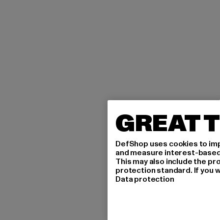
GREAT T
DefShop uses cookies to imp
and measure interest-based c
This may also include the pr
protection standard. If you w
Data protection