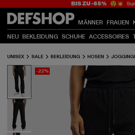
BIS ZU -65%
😲💥 Sum
MÄNNER
FRAUEN
NEU
BEKLEIDUNG
SCHUHE
ACCESSOIRES
UNISEX
SALE
BEKLEIDUNG
HOSEN
JOGGING
-22%