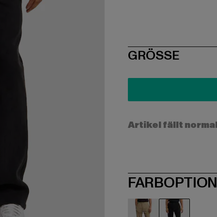
SIZE
GRÖSSE
Artikel fällt norma
FARBOPTIO