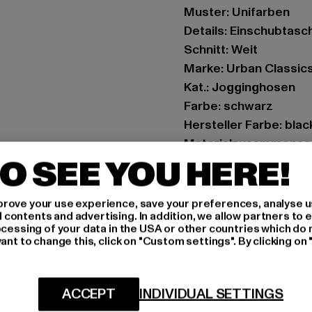
Muster: Unifarben
Details: Einschubtasc
Schnitt: Weit
Marke: Urban Classic
Kat.: Jogginghosen
Farbe: schwarz
Hersteller Farbe: blac
Materialzusammenset
O SEE YOU HERE!
Art.Nr: TB6771-00007
Hersteller: TB Intern
rove your use experience, save your preferences, analyse u
ontents and advertising. In addition, we allow partners to e
Dr.-Robert-Murjahn-S
ocessing of your data in the USA or other countries which do 
ant to change this, click on "Custom settings". By clicking on 
GRÖSSE 
ACCEPT
INDIVIDUAL SETTINGS
PFLEGEHINWE