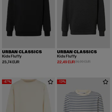
URBAN CLASSICS
URBAN CLASSICS
Kids Fluffy
Kids Fluffy
Derzeitiger Preis: 23,74 EUR
Derzeitiger Preis: 22,49 EUR
Aktionspreis:
23,74 EUR
22,49 EUR
24,99 EUR
-47%
-13%