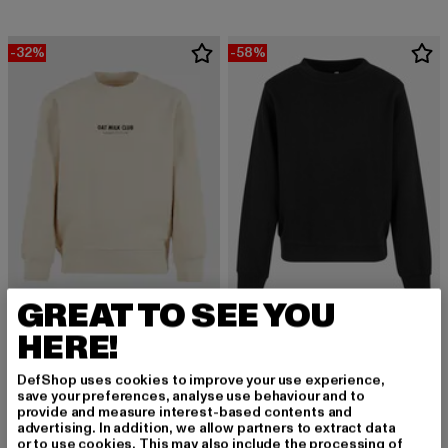
-32%
-58%
GREAT TO SEE YOU
ANOTHER COTTON LAB
URBAN CLASSICS
HERE!
Another Cotton Lab Oat Milk Club Kids Sweatshirt
Girls Oversized Light Terry
Derzeitiger Preis: 33,99 EUR
Aktionspreis: 49,99 EUR
Derzeitiger Preis: 16,80 EUR
Aktionspreis: 
33,99 EUR
49,99 EUR
16,80 EUR
39,99 EUR
DefShop uses cookies to improve your use experience,
save your preferences, analyse use behaviour and to
provide and measure interest-based contents and
advertising. In addition, we allow partners to extract data
or to use cookies. This may also include the processing of