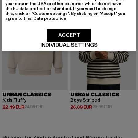
-10%
-13%
your data in the USA or other countries which do not have
the EU data protection standard. If you want to change
this, click on "Custom settings". By clicking on "Accept" you
agree to this.
Data protection
ACCEPT
INDIVIDUAL SETTINGS
URBAN CLASSICS
URBAN CLASSICS
Kids Fluffy
Boys Striped
Derzeitiger Preis: 22,49 EUR
Aktionspreis: 24,99 EUR
Derzeitiger Preis: 26,09 EUR
Aktionspreis:
22,49 EUR
24,99 EUR
26,09 EUR
29,99 EUR
Pullover für Kinder: Komfort und Wärme für die