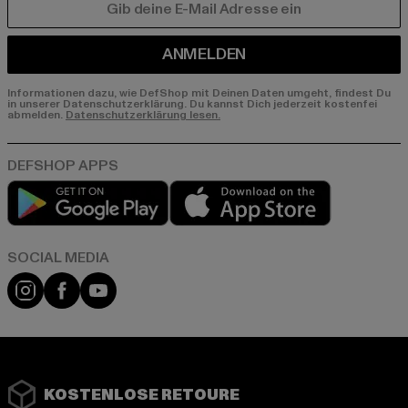
E-MAIL
ANMELDEN
Informationen dazu, wie DefShop mit Deinen Daten umgeht, findest Du
in unserer Datenschutzerklärung. Du kannst Dich jederzeit kostenfei
abmelden.
Datenschutzerklärung lesen.
Play market
App store
Instagram
Facebook
YouTube
KOSTENLOSE RETOURE