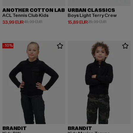
ANOTHER COTTON LAB
URBAN CLASSICS
ACL Tennis Club Kids
Boys Light Terry Crew
Derzeitiger Preis: 33,99 EUR
Aktionspreis: 49,99 EUR
Derzeitiger Preis: 15,89 EUR
Aktionspreis: 
33,99 EUR
49,99 EUR
15,89 EUR
29,99 EUR
-10%
BRANDIT
BRANDIT