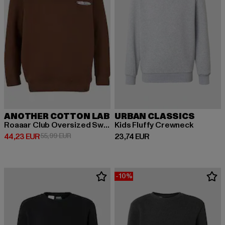
ANOTHER COTTON LAB
URBAN CLASSICS
Roaaar Club Oversized Sweater
Kids Fluffy Crewneck
Derzeitiger Preis: 44,23 EUR
Aktionspreis: 55,99 EUR
Derzeitiger Preis: 23,74 EUR
44,23 EUR
55,99 EUR
23,74 EUR
-10%