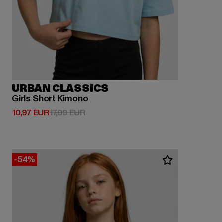
URBAN CLASSICS
Girls Short Kimono
Derzeitiger Preis: 10,97 EUR
Aktionspreis: 17,99 EUR
10,97 EUR
17,99 EUR
-54%