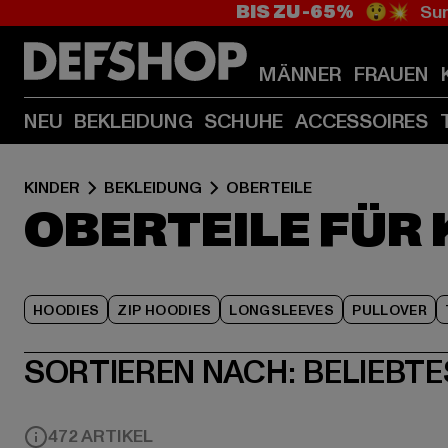
BIS ZU -65%
😲💥 Sum
MÄNNER
FRAUEN
NEU
BEKLEIDUNG
SCHUHE
ACCESSOIRES
KINDER
BEKLEIDUNG
OBERTEILE
OBERTEILE FÜR 
HOODIES
ZIP HOODIES
LONGSLEEVES
PULLOVER
SORTIEREN NACH:
BELIEBTE
472 ARTIKEL