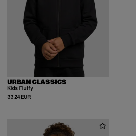
URBAN CLASSICS
Kids Fluffy
Derzeitiger Preis: 33,24 EUR
33,24 EUR