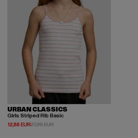
URBAN CLASSICS
Girls Striped Rib Basic
Derzeitiger Preis: 12,88 EUR
Aktionspreis: 27,99 EUR
12,88 EUR
27,99 EUR