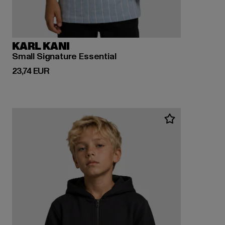
KARL KANI
Small Signature Essential
Derzeitiger Preis: 23,74 EUR
23,74 EUR