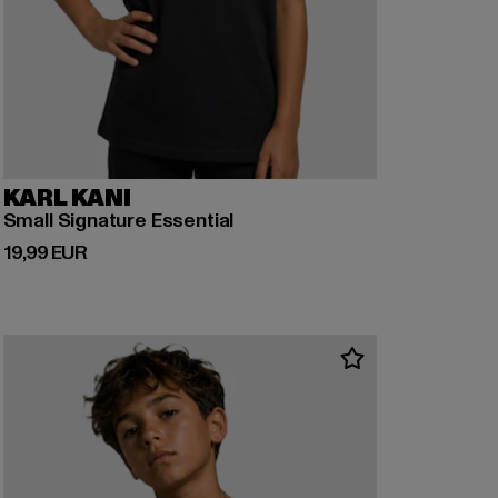
KARL KANI
Small Signature Essential
Derzeitiger Preis: 19,99 EUR
19,99 EUR