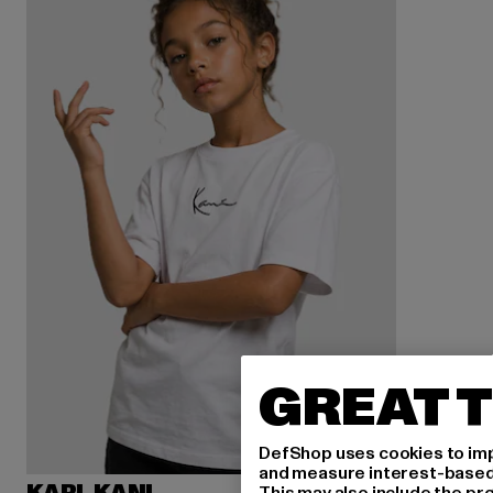
GREAT T
DefShop uses cookies to imp
and measure interest-based c
This may also include the pr