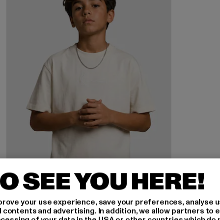
O SEE YOU HERE!
rove your use experience, save your preferences, analyse u
ontents and advertising. In addition, we allow partners to e
ocessing of your data in the USA or other countries which do 