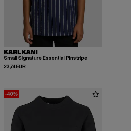
KARL KANI
Small Signature Essential Pinstripe
Derzeitiger Preis: 23,74 EUR
23,74 EUR
-40%