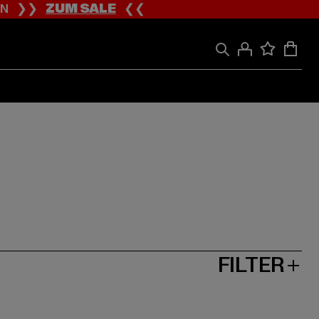
ION ❯❯
ZUM SALE
❮❮
FILTER