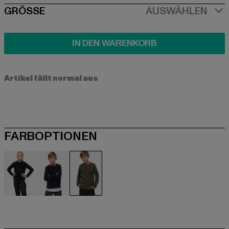
SIZE
GRÖSSE
AUSWÄHLEN
IN DEN WARENKORB
Artikel fällt normal aus
FARBOPTIONEN
schwarz
blau
olive