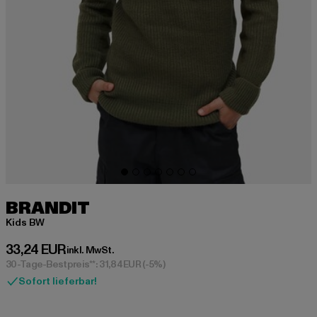
BRANDIT
Kids BW
Derzeitiger Preis: 33,24 EUR
33,24 EUR
inkl. MwSt.
30-Tage-Bestpreis**: 31,84 EUR
(-5%)
Sofort lieferbar!