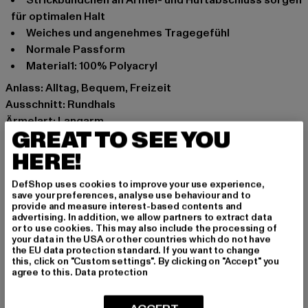
für optimalen Halt
Weiches und angenehmes Tragegefühl
Normale Passform
Material1: 100% Polyacryl
Anlass: Alltag, Bequem, Freizeit
Ausschnitt: Rundhals
Ärmelart: Langarm
GREAT TO SEE YOU
Schnitt: Normal
Marke: Brandit
HERE!
Kat.: Sweaters
DefShop uses cookies to improve your use experience,
Farbe: olive
save your preferences, analyse use behaviour and to
Hersteller Farbe: olive
provide and measure interest-based contents and
advertising. In addition, we allow partners to extract data
Materialzusammensetzung: 100% Polyacryl, 100%
or to use cookies. This may also include the processing of
Baumwolle
your data in the USA or other countries which do not have
the EU data protection standard. If you want to change
Art.Nr: BD6019-00176
this, click on "Custom settings". By clicking on "Accept" you
agree to this.
Data protection
Hersteller: Brandit Textil GmbH |
info@brandit-wear.com
Spichernstraße 6a | 50672 Köln | DE