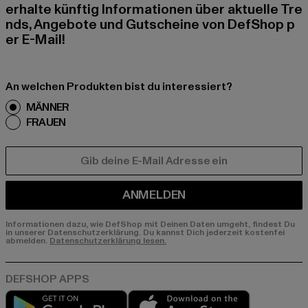
erhalte künftig Informationen über aktuelle Tre
nds, Angebote und Gutscheine von DefShop p
er E-Mail!
An welchen Produkten bist du interessiert?
MÄNNER
FRAUEN
E-MAIL
ANMELDEN
Informationen dazu, wie DefShop mit Deinen Daten umgeht, findest Du
in unserer Datenschutzerklärung. Du kannst Dich jederzeit kostenfei
abmelden.
Datenschutzerklärung lesen.
Play market
App store