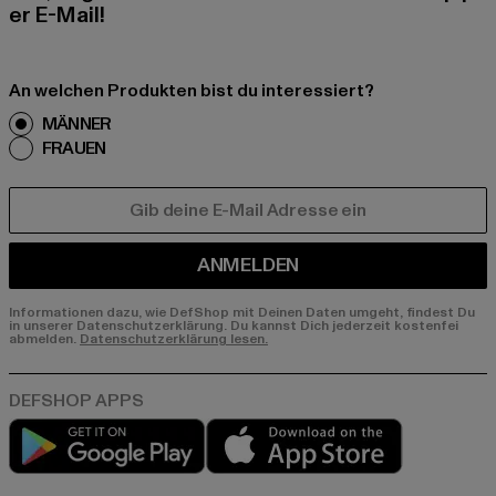
er E-Mail!
An welchen Produkten bist du interessiert?
MÄNNER
FRAUEN
E-MAIL
ANMELDEN
Informationen dazu, wie DefShop mit Deinen Daten umgeht, findest Du
in unserer Datenschutzerklärung. Du kannst Dich jederzeit kostenfei
abmelden.
Datenschutzerklärung lesen.
Play market
App store