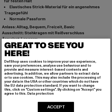
für festen Halt
Elastisches Strick-Material für ein angenehmes
Tragegefühl
Normale Passform
Anlass: Alltag, Bequem, Freizeit, Basic
Ausschnitt: Stehkragen mit Reißverschluss
Ärmelart: Langarm
GREAT TO SEE YOU
Schnitt: Normal
HERE!
Marke: Brandit
Kat.: Sweaters
DefShop uses cookies to improve your use experience,
Farbe: blau
save your preferences, analyse use behaviour and to
Hersteller Farbe: navy
provide and measure interest-based contents and
advertising. In addition, we allow partners to extract data
Materialzusammensetzung: 100% Polyacryl
or to use cookies. This may also include the processing of
Art.Nr: BD6018-00155
your data in the USA or other countries which do not have
the EU data protection standard. If you want to change
this, click on "Custom settings". By clicking on "Accept" you
Hersteller: Brandit Textil GmbH |
info@brandit-wear.com
agree to this.
Data protection
Spichernstraße 6a | 50672 Köln | DE
ACCEPT