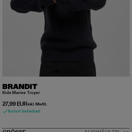
BRANDIT
Kids Marine Troyer
Derzeitiger Preis: 27,99 EUR
27,99 EUR
inkl. MwSt.
Sofort lieferbar!