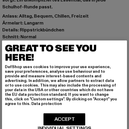
sorgt. Ein unkompliziertes Essential, das in jede
Schulhof-Runde passt.
Anlass: Alltag, Bequem, Chillen, Freizeit
Ärmelart: Langarm
Details: Rippstrickbündchen
Schnitt: Normal
Marke: Urban Classics
GREAT TO SEE YOU
Kat.: Sweaters
HERE!
Farbe: grün
Hersteller Farbe: frostmint
DefShop uses cookies to improve your use experience,
Materialzusammensetzung: 100% Baumwolle
save your preferences, analyse use behaviour and to
provide and measure interest-based contents and
Art.Nr: UCK6751-14067
advertising. In addition, we allow partners to extract data
or to use cookies. This may also include the processing of
your data in the USA or other countries which do not have
Hersteller: TB International GmbH |
info@tbint.de
the EU data protection standard. If you want to change
Dr.-Robert-Murjahn-Straße 7 | 64372 Ober-Ramstadt |
this, click on "Custom settings". By clicking on "Accept" you
agree to this.
Data protection
DE
ACCEPT
GRÖSSE & PASSFORM
INDIVIDUAL SETTINGS