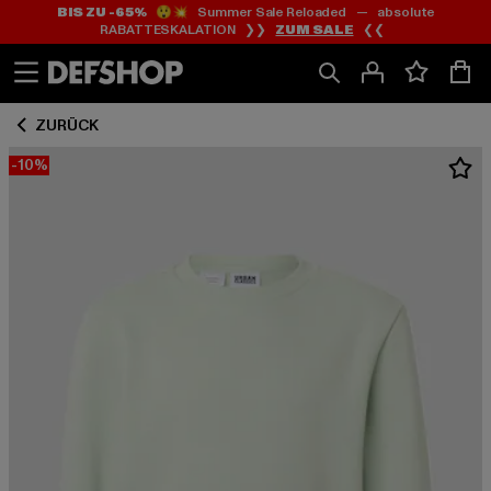
BIS ZU -65%
😲💥 Summer Sale Reloaded — absolute
Zum
Zum
RABATTESKALATION ❯❯
ZUM SALE
❮❮
Inhalt
Fußzeile
springen
springen
ZURÜCK
-10%