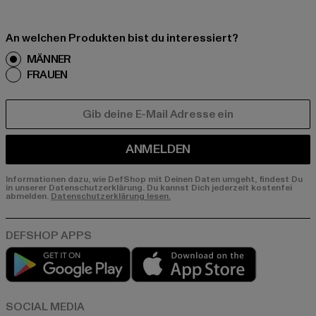
An welchen Produkten bist du interessiert?
MÄNNER
FRAUEN
E-MAIL
ANMELDEN
Informationen dazu, wie DefShop mit Deinen Daten umgeht, findest Du
in unserer Datenschutzerklärung. Du kannst Dich jederzeit kostenfei
abmelden.
Datenschutzerklärung lesen.
Play market
App store