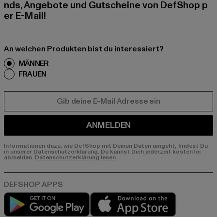
nds, Angebote und Gutscheine von DefShop p
er E-Mail!
An welchen Produkten bist du interessiert?
MÄNNER
FRAUEN
E-MAIL
ANMELDEN
Informationen dazu, wie DefShop mit Deinen Daten umgeht, findest Du
in unserer Datenschutzerklärung. Du kannst Dich jederzeit kostenfei
abmelden.
Datenschutzerklärung lesen.
Play market
App store