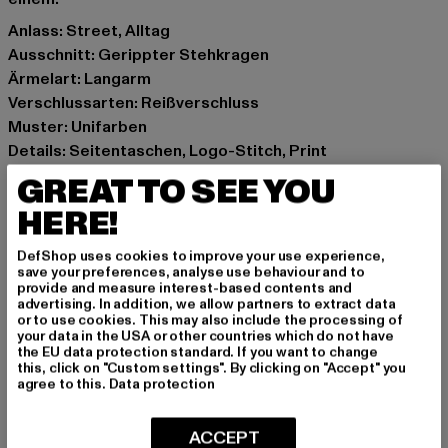
Anlass: Street, Alltag
Ausschnitt: Gerippter Stehkragen
Ärmelart: Langarm
Verschlussarten: Reißverschluss
Muster: Unifarben
Details: Seitentaschen, Logo-Stitch, Print
Schnitt: Regulär
GREAT TO SEE YOU
Marke: Karl Kani
HERE!
Kat.: Bombers / Blousons
Farbe: grün
DefShop uses cookies to improve your use experience,
Hersteller Farbe: green/black
save your preferences, analyse use behaviour and to
provide and measure interest-based contents and
Materialzusammensetzung: 100% Polyester
advertising. In addition, we allow partners to extract data
Art.Nr: 6185048-02617
or to use cookies. This may also include the processing of
your data in the USA or other countries which do not have
the EU data protection standard. If you want to change
Hersteller: Urban Styles Agency GmbH & Co. KG |
this, click on "Custom settings". By clicking on "Accept" you
agree to this.
Data protection
agentur@urbanstylesagency.com
Schanzenstraße 41 | 51063 Köln | DE
ACCEPT