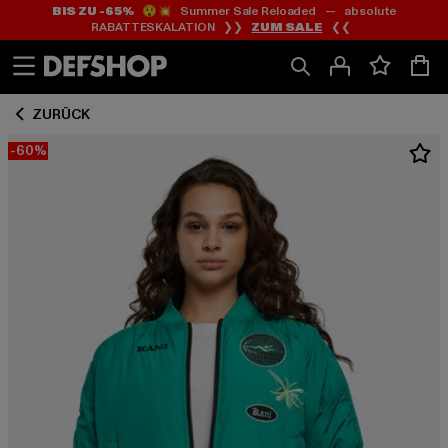
BIS ZU -65%
😲💥 Summer Sale Reloaded — absolute
Zum
Zum
RABATTESKALATION ❯❯
ZUM SALE
❮❮
Inhalt
Fußzeile
springen
springen
ZURÜCK
-60%