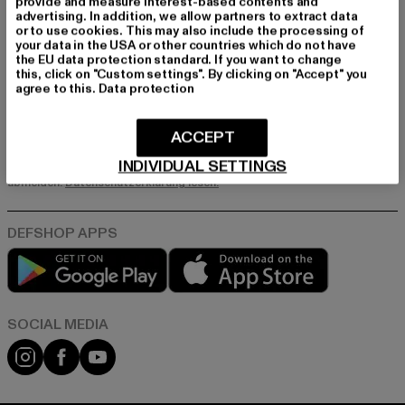
provide and measure interest-based contents and
MÄNNER
advertising. In addition, we allow partners to extract data
FRAUEN
or to use cookies. This may also include the processing of
your data in the USA or other countries which do not have
the EU data protection standard. If you want to change
this, click on "Custom settings". By clicking on "Accept" you
E-MAIL
agree to this.
Data protection
ANMELDEN
ACCEPT
Informationen dazu, wie DefShop mit Deinen Daten umgeht, findest Du
INDIVIDUAL SETTINGS
in unserer Datenschutzerklärung. Du kannst Dich jederzeit kostenfei
abmelden.
Datenschutzerklärung lesen.
Play market
App store
Instagram
Facebook
YouTube