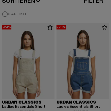
SORTIEREN
FILTER
BELIEBTESTE
2 ARTIKEL
-24%
-23%
URBAN CLASSICS
URBAN CLASSICS
Ladies Essentials Short
Ladies Essentials Short