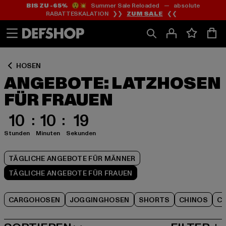
BIS ZU -65%
😲💥 Summer Sale Reloaded — absolute
Zum
Zum
Zum
RABATTESKALATION ❯❯
ZUM SALE
❮❮
Inhalt
Fußzeile
Produktraster
springen
springen
springen
HOSEN
ANGEBOTE: LATZHOSEN
FÜR FRAUEN
10
10
19
Stunden
Minuten
Sekunden
TÄGLICHE ANGEBOTE FÜR MÄNNER
TÄGLICHE ANGEBOTE FÜR FRAUEN
CARGOHOSEN
JOGGINGHOSEN
SHORTS
CHINOS
C