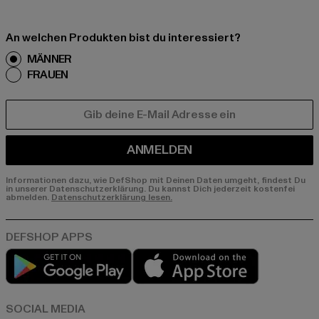
An welchen Produkten bist du interessiert?
MÄNNER
FRAUEN
E-MAIL
ANMELDEN
Informationen dazu, wie DefShop mit Deinen Daten umgeht, findest Du
in unserer Datenschutzerklärung. Du kannst Dich jederzeit kostenfei
abmelden.
Datenschutzerklärung lesen.
Play market
App store