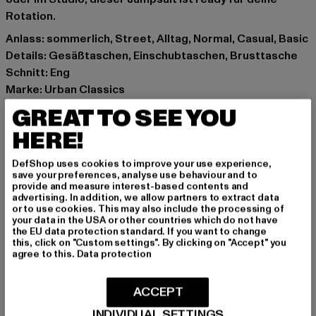
Rotation.
Anlass: sommerlich, Street, Alltag, Normal, Casual, Basic
Details: Gesäßtaschen, Einschubtaschen, Brusttasche
Schnitt: Eng
Marke: Urban Classics
Kat.: Latzhosen
GREAT TO SEE YOU
Farbe: blau
HERE!
Hersteller Farbe: clearblue washed
Materialzusammensetzung: 98% Baumwolle, 2%
DefShop uses cookies to improve your use experience,
Elasthan
save your preferences, analyse use behaviour and to
provide and measure interest-based contents and
Art.Nr: TB5990-03673
advertising. In addition, we allow partners to extract data
or to use cookies. This may also include the processing of
your data in the USA or other countries which do not have
Hersteller: TB International GmbH |
info@tbint.de
the EU data protection standard. If you want to change
Dr.-Robert-Murjahn-Straße 7 | 64372 Ober-Ramstadt |
this, click on "Custom settings". By clicking on "Accept" you
agree to this.
Data protection
DE
ACCEPT
GRÖSSE & PASSFORM
INDIVIDUAL SETTINGS