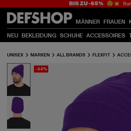
BIS ZU -65%
😲💥 Sum
MÄNNER
FRAUEN
NEU
BEKLEIDUNG
SCHUHE
ACCESSOIRES
UNISEX
MARKEN
ALL BRANDS
FLEXFIT
ACCE
-44%