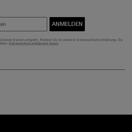
ANMELDEN
Deinen Daten umgeht, findest Du in unserer Datenschutzerklärung. Du
lden.
Datenschutzerklärung lesen.