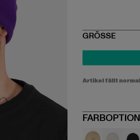
SIZE
GRÖSSE
Artikel fällt norma
FARBOPTIO