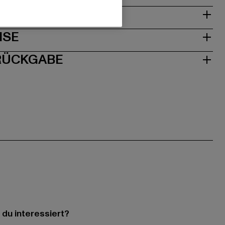
& PASSFORM
ISE
 RÜCKGABE
 du interessiert?