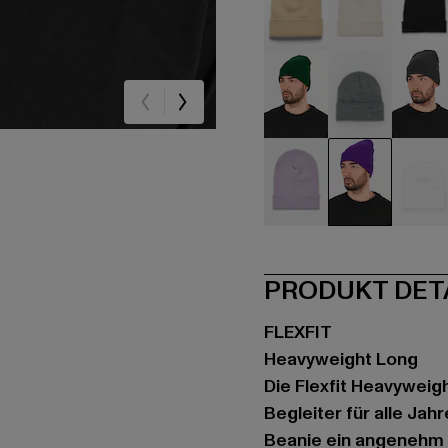
beige
beige
sc
grün
grau
gr
violet
violet
we
PRODUKT DET
FLEXFIT
Heavyweight Long
Die Flexfit Heavyweigh
Begleiter für alle Jah
Beanie ein angenehm 