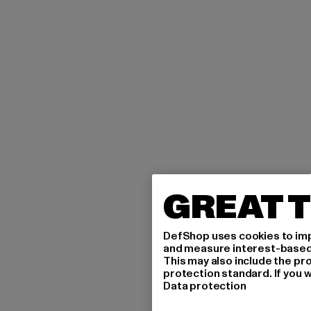
GREAT T
DefShop uses cookies to imp
and measure interest-based c
This may also include the pr
protection standard. If you w
Data protection