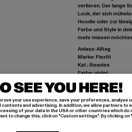
verlieren. Der lange S
Look, der sich mühelo
Hoodie oder zur lässi
Farbe und Style in dei
mehr missen möchtes
Anlass: Alltag
Marke: Flexfit
Kat.: Beanies
Farbe: violet
Hersteller Farbe: purp
O SEE YOU HERE!
Materialzusammenset
Art.Nr: 1501KC-00195
rove your use experience, save your preferences, analyse u
ontents and advertising. In addition, we allow partners to e
ocessing of your data in the USA or other countries which do 
Hersteller: TB Intern
ant to change this, click on "Custom settings". By clicking on 
Dr.-Robert-Murjahn-S