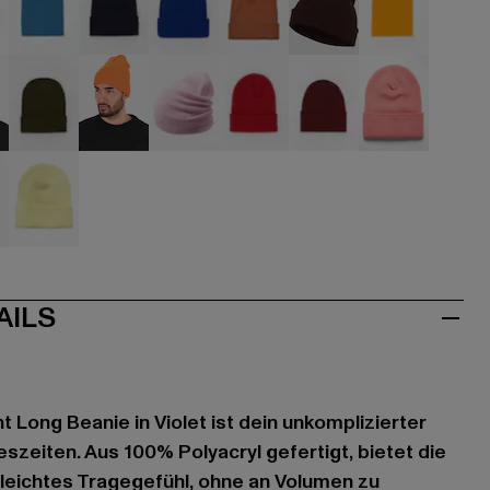
hwarz
blau
blau
blau
braun
braun
goldfarben
au
olive
orange
pink
rot
rot
rosa
iß
gelb
AILS
t Long Beanie in Violet ist dein unkomplizierter
reszeiten. Aus 100% Polyacryl gefertigt, bietet die
leichtes Tragegefühl, ohne an Volumen zu