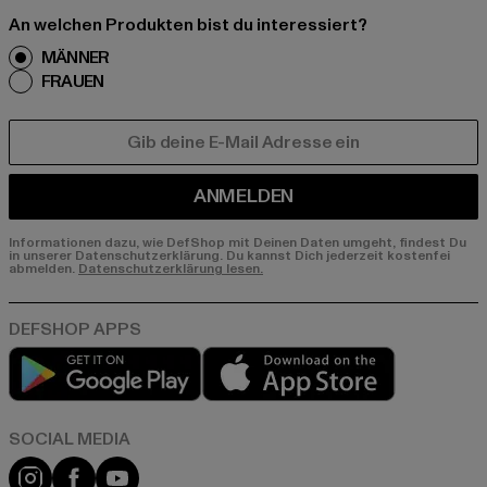
An welchen Produkten bist du interessiert?
MÄNNER
FRAUEN
E-MAIL
ANMELDEN
Informationen dazu, wie DefShop mit Deinen Daten umgeht, findest Du
in unserer Datenschutzerklärung. Du kannst Dich jederzeit kostenfei
abmelden.
Datenschutzerklärung lesen.
Play market
App store
Instagram
Facebook
YouTube