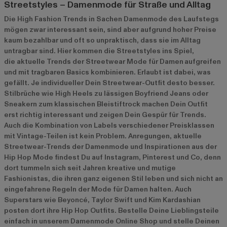
Streetstyles – Damenmode für Straße und Alltag
Die High Fashion Trends in Sachen Damenmode des Laufstegs
mögen zwar interessant sein, sind aber aufgrund hoher Preise
kaum bezahlbar und oft so unpraktisch, dass sie im Alltag
untragbar sind. Hier kommen die Streetstyles ins Spiel,
die aktuelle Trends der Streetwear Mode für Damen
aufgreifen
und mit tragbaren Basics kombinieren. Erlaubt ist dabei, was
gefällt. Je individueller Dein Streetwear-Outfit desto besser.
Stilbrüche wie High Heels zu lässigen Boyfriend Jeans oder
Sneakern zum klassischen Bleistiftrock machen Dein Outfit
erst richtig interessant und zeigen Dein Gespür für Trends.
Auch die Kombination von Labels verschiedener Preisklassen
mit Vintage-Teilen ist kein Problem. Anregungen, aktuelle
Streetwear-Trends der Damenmode und Inspirationen aus der
Hip Hop Mode findest Du auf Instagram, Pinterest und Co, denn
dort tummeln sich seit Jahren kreative und mutige
Fashionistas, die ihren ganz eigenen Stil leben und sich nicht an
eingefahrene Regeln der Mode für Damen halten. Auch
Superstars wie Beyoncé, Taylor Swift und Kim Kardashian
posten dort ihre Hip Hop Outfits. Bestelle Deine Lieblingsteile
einfach in unserem Damenmode Online Shop und stelle Deinen