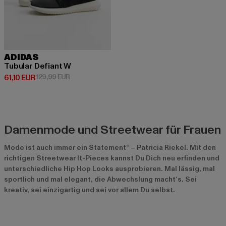
ADIDAS
Tubular Defiant W
Derzeitiger Preis: 61,10 EUR
Aktionspreis: 129,99 EUR
61,10 EUR
129,99 EUR
Damenmode und Streetwear für Frauen
Mode ist auch immer ein Statement“ – Patricia Riekel. Mit den
richtigen Streetwear It-Pieces kannst Du Dich neu erfinden und
unterschiedliche Hip Hop Looks ausprobieren. Mal lässig, mal
sportlich und mal elegant, die Abwechslung macht‘s. Sei
kreativ, sei einzigartig und sei vor allem Du selbst.