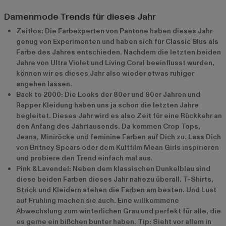
Damenmode Trends für dieses Jahr
Zeitlos: Die Farbexperten von Pantone haben dieses Jahr
genug von Experimenten und haben sich für Classic Blus als
Farbe des Jahres entschieden. Nachdem die letzten beiden
Jahre von Ultra Violet und Living Coral beeinflusst wurden,
können wir es dieses Jahr also wieder etwas ruhiger
angehen lassen.
Back to 2000: Die Looks der 80er und 90er Jahren und
Rapper Kleidung haben uns ja schon die letzten Jahre
begleitet. Dieses Jahr wird es also Zeit für eine Rückkehr an
den Anfang des Jahrtausends. Da kommen Crop Tops,
Jeans, Miniröcke und feminine Farben auf Dich zu. Lass Dich
von Britney Spears oder dem Kultfilm Mean Girls inspirieren
und probiere den Trend einfach mal aus.
Pink & Lavendel: Neben dem klassischen Dunkelblau sind
diese beiden Farben dieses Jahr nahezu überall. T-Shirts,
Strick und Kleidern stehen die Farben am besten. Und Lust
auf Frühling machen sie auch. Eine willkommene
Abwechslung zum winterlichen Grau und perfekt für alle, die
es gerne ein bißchen bunter haben. Tip: Sieht vor allem in