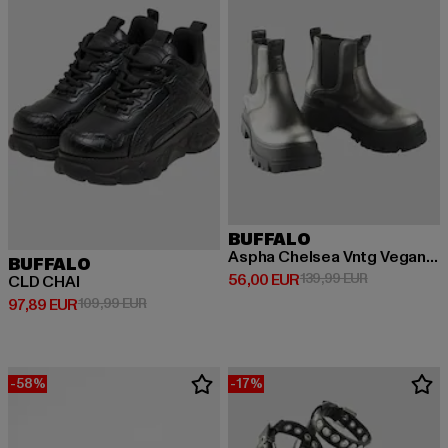
BUFFALO
Aspha Chelsea Vntg Vegan Nappa
BUFFALO
Derzeitiger Preis: 56,00 EUR
Aktionspreis
56,00 EUR
139,99 EUR
CLD CHAI
Derzeitiger Preis: 97,89 EUR
Aktionspreis: 109,99 EUR
97,89 EUR
109,99 EUR
-58%
-17%