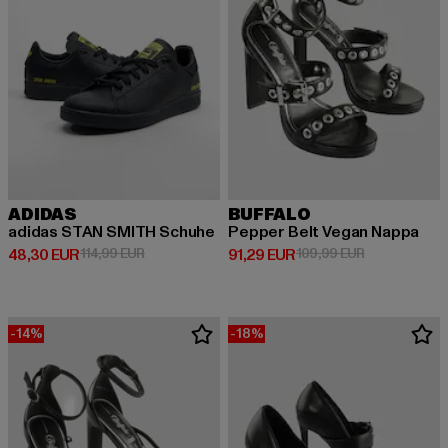
ADIDAS
BUFFALO
adidas STAN SMITH Schuhe
Pepper Belt Vegan Nappa
Derzeitiger Preis: 48,30 EUR
Aktionspreis: 114,99 EUR
Derzeitiger Preis: 91,29 EUR
Aktionspreis:
48,30 EUR
114,99 EUR
91,29 EUR
109,99 EUR
-14%
-18%