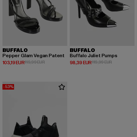
BUFFALO
BUFFALO
Pepper Glam Vegan Patent
Buffalo Juliet Pumps
Derzeitiger Preis: 103,19 EUR
Aktionspreis: 119,99 EUR
Derzeitiger Preis: 98,39 EUR
Aktionspreis:
103,19 EUR
119,99 EUR
98,39 EUR
119,99 EUR
-53%