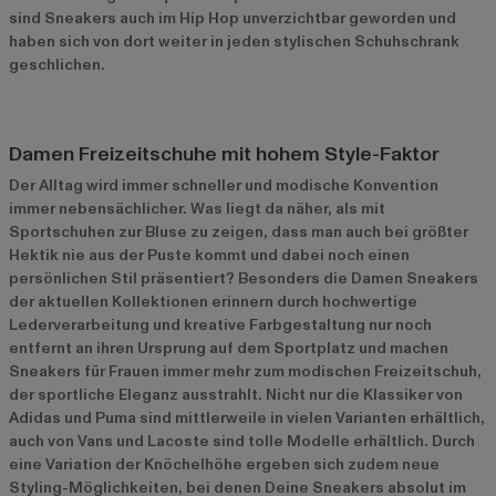
sind Sneakers auch im Hip Hop unverzichtbar geworden und
haben sich von dort weiter in jeden stylischen Schuhschrank
geschlichen.
Damen Freizeitschuhe mit hohem Style-Faktor
Der Alltag wird immer schneller und modische Konvention
immer nebensächlicher. Was liegt da näher, als mit
Sportschuhen zur Bluse zu zeigen, dass man auch bei größter
Hektik nie aus der Puste kommt und dabei noch einen
persönlichen Stil präsentiert? Besonders die Damen Sneakers
der aktuellen Kollektionen erinnern durch hochwertige
Lederverarbeitung und kreative Farbgestaltung nur noch
entfernt an ihren Ursprung auf dem Sportplatz und machen
Sneakers für Frauen immer mehr zum modischen Freizeitschuh,
der sportliche Eleganz ausstrahlt. Nicht nur die Klassiker von
Adidas und Puma sind mittlerweile in vielen Varianten erhältlich,
auch von Vans und Lacoste sind tolle Modelle erhältlich. Durch
eine Variation der Knöchelhöhe ergeben sich zudem neue
Styling-Möglichkeiten, bei denen Deine Sneakers absolut im