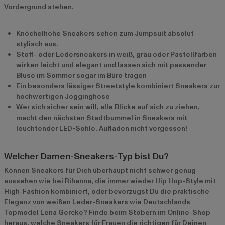
Vordergrund stehen.
Knöchelhohe Sneakers sehen zum Jumpsuit absolut
stylisch aus.
Stoff- oder Ledersneakers in weiß, grau oder Pastellfarben
wirken leicht und elegant und lassen sich mit passender
Bluse im Sommer sogar im Büro tragen
Ein besonders lässiger Streetstyle kombiniert Sneakers zur
hochwertigen Jogginghose
Wer sich sicher sein will, alle Blicke auf sich zu ziehen,
macht den nächsten Stadtbummel in Sneakers mit
leuchtender LED-Sohle. Aufladen nicht vergessen!
Welcher Damen-Sneakers-Typ bist Du?
Können Sneakers für Dich überhaupt nicht schwer genug
aussehen wie bei Rihanna, die immer wieder Hip Hop-Style mit
High-Fashion kombiniert, oder bevorzugst Du die praktische
Eleganz von weißen Leder-Sneakers wie Deutschlands
Topmodel Lena Gercke? Finde beim Stöbern im Online-Shop
heraus, welche Sneakers für Frauen die richtigen für Deinen