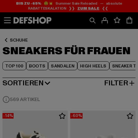
BIS ZU -65%
😲💥 Summer Sale Reloaded — absolute
Zum
Zum
Zum
RABATTESKALATION ❯❯
ZUM SALE
❮❮
Inhalt
Fußzeile
Produktraster
springen
springen
springen
SCHUHE
SNEAKERS FÜR FRAUEN
TOP 100
BOOTS
SANDALEN
HIGH HEELS
SNEAKER T
SORTIEREN
FILTER
BELIEBTESTE
569 ARTIKEL
-14%
-60%