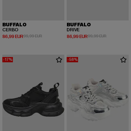
BUFFALO
BUFFALO
CERBO
DRIVE
Derzeitiger Preis: 86,99 EUR
Aktionspreis: 99,99 EUR
Derzeitiger Preis: 86,99 EUR
Aktionspreis:
86,99 EUR
99,99 EUR
86,99 EUR
99,99 EUR
-17%
-58%