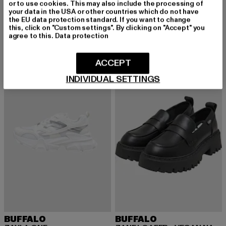
Pluto Loafer
or to use cookies. This may also include the processing of
BUFFALO
your data in the USA or other countries which do not have
Derzeitiger Preis: 69,59 EUR
Aktionspreis:
69,59 EUR
79,99 EUR
ZAYCE ONE
the EU data protection standard. If you want to change
Derzeitiger Preis: 69,99 EUR
Aktionspreis: 99,99 EUR
69,99 EUR
99,99 EUR
this, click on "Custom settings". By clicking on "Accept" you
agree to this.
Data protection
ACCEPT
-32%
-30%
INDIVIDUAL SETTINGS
BUFFALO
BUFFALO