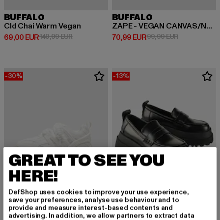
BUFFALO
BUFFALO
Cld Chai Warm Vegan
ZAPE - VEGAN CANVAS/NYLON
Derzeitiger Preis: 69,00 EUR
Aktionspreis: 149,99 EUR
Derzeitiger Preis: 70,99 EUR
Aktionspreis:
69,00 EUR
149,99 EUR
70,99 EUR
99,99 EUR
-30%
-13%
GREAT TO SEE YOU
HERE!
DefShop uses cookies to improve your use experience,
save your preferences, analyse use behaviour and to
provide and measure interest-based contents and
BUFFALO
advertising. In addition, we allow partners to extract data