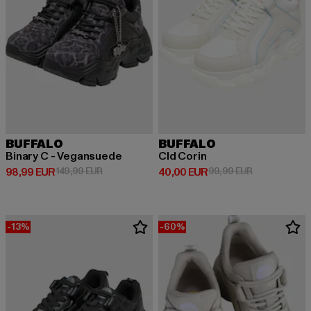
BUFFALO
BUFFALO
Binary C - Vegansuede
Cld Corin
Derzeitiger Preis: 98,99 EUR
Aktionspreis: 149,99 EUR
Derzeitiger Preis: 40,00 EUR
Aktionspreis:
98,99 EUR
149,99 EUR
40,00 EUR
99,99 EUR
-13%
-60%