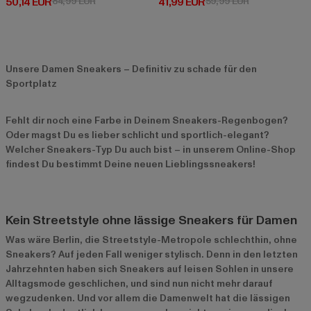
Derzeitiger Preis: 50,14 EUR
Aktionspreis: 84,99 EUR
Derzeitiger Preis: 41,99 EUR
Aktionspreis: 
50,14 EUR
84,99 EUR
41,99 EUR
59,99 EUR
Unsere Damen Sneakers – Definitiv zu schade für den
Sportplatz
Fehlt dir noch eine Farbe in Deinem Sneakers-Regenbogen?
Oder magst Du es lieber schlicht und sportlich-elegant?
Welcher Sneakers-Typ Du auch bist – in unserem Online-Shop
findest Du bestimmt Deine neuen Lieblingssneakers!
Kein Streetstyle ohne lässige Sneakers für Damen
Was wäre Berlin, die Streetstyle-Metropole schlechthin, ohne
Sneakers? Auf jeden Fall weniger stylisch. Denn in den letzten
Jahrzehnten haben sich Sneakers auf leisen Sohlen in unsere
Alltagsmode geschlichen, und sind nun nicht mehr darauf
wegzudenken. Und vor allem die Damenwelt hat die lässigen