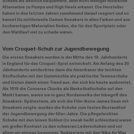
Schuhe als deutlich bequemere, aber nicht weniger modische
Alternative zu Pumps und High Heels erkannt. Die Hersteller
haben in den letzten Jahren zunehmend darauf reagiert und so
kannst Du mittlerweile Damen Sneakers in allen Farben und aus
hochwertigen Materialien finden, die für den Sportplatz oder
den Waldlauf viel zu schade wären.
Vom Croquet-Schuh zur Jugendbewegung
Die ersten Sneakers wurden in der Mitte des 19. Jahrhunderts
in England für das Croquet-Spiel entwickelt. Am Anfang des 20
Jahrhunderts entdeckten dann die Amerikaner die leichten
Stoffschuhe mit der Gummisohle als praktische Tennisschuhe
und lösten damit einen Trend aus, der sich bis heute ausbreitet.
Als 1919 die Converse Chucks als Basketballschuhe auf den
Markt kamen, waren sie in ganz Nordamerika der Inbegriff des
Sneakers. Spätestens, als sich die Film-Ikone James Dean mit
Sneakern zeigte, wurden die Schuhe zum festen Bestandteil
der Jugendbewegung der 50er-Jahre. Die pflegeleichten
Schuhe mit den leisen Sohlen (to sneak heißt schleichen) waren
ein großer Kontrast zu den schweren Lederschuhen und vor
allem um einiges bequemer. Spätestens mit den Nike Air Max