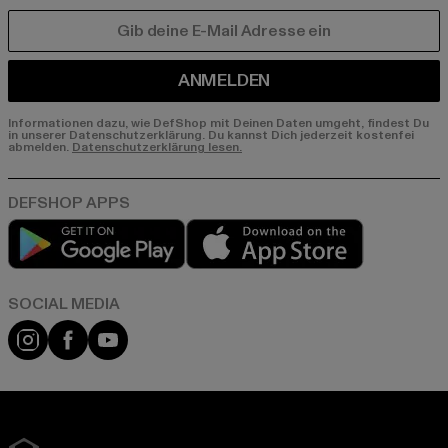
E-MAIL
ANMELDEN
Informationen dazu, wie DefShop mit Deinen Daten umgeht, findest Du
in unserer Datenschutzerklärung. Du kannst Dich jederzeit kostenfei
abmelden.
Datenschutzerklärung lesen.
Play market
App store
Instagram
Facebook
YouTube