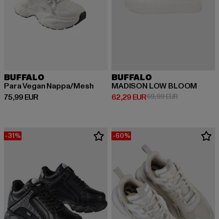
BUFFALO
BUFFALO
Para Vegan Nappa/Mesh
MADISON LOW BLOOM
Derzeitiger Preis: 75,99 EUR
Derzeitiger Preis: 62,29 EUR
Aktionspreis:
75,99 EUR
62,29 EUR
69,99 EUR
-31%
-60%