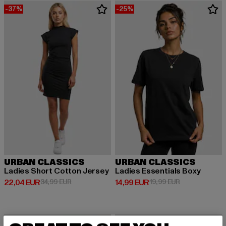
-37%
-25%
URBAN CLASSICS
URBAN CLASSICS
Ladies Short Cotton Jersey
Ladies Essentials Boxy
Derzeitiger Preis: 22,04 EUR
Aktionspreis: 34,99 EUR
Derzeitiger Preis: 14,99 EUR
Aktionspreis: 
22,04 EUR
34,99 EUR
14,99 EUR
19,99 EUR
-30%
-60%