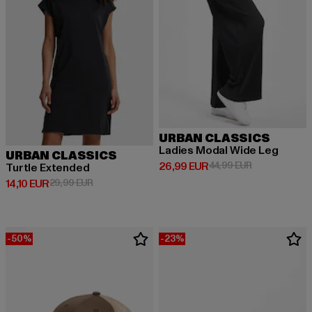
URBAN CLASSICS
Ladies Modal Wide Leg
URBAN CLASSICS
Derzeitiger Preis: 26,99 EUR
Aktionspreis:
26,99 EUR
44,99 EUR
Turtle Extended
Derzeitiger Preis: 14,10 EUR
Aktionspreis: 29,99 EUR
14,10 EUR
29,99 EUR
-50%
-23%