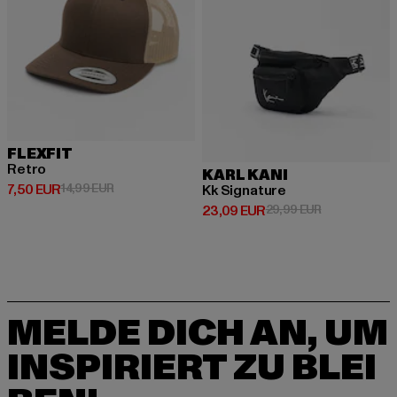
FLEXFIT
Retro
KARL KANI
Derzeitiger Preis: 7,50 EUR
Aktionspreis: 14,99 EUR
7,50 EUR
14,99 EUR
Kk Signature
Derzeitiger Preis: 23,09 EUR
Aktionspreis:
23,09 EUR
29,99 EUR
MELDE DICH AN, UM
INSPIRIERT ZU BLEI