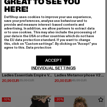
GREAT TO SEE YOU
HERE!
DefShop uses cookies to improve your use experience,
save your preferences, analyse use behaviour and to
provide and measure interest-based contents and
advertising. In addition, we allow partners to extract data
or to use cookies. This may also include the processing of
your data in the USA or other countries which do not have
the EU data protection standard. If you want to change
this, click on "Custom settings". By clicking on "Accept" you
agree to this.
Data protection
ACCEPT
INDIVIDUAL SETTINGS
URBAN CLASSICS
MJ GONZALES
Ladies Essentials Empire Valance
Ladies Metamorphose V2 x Heavy Oversized
Derzeitiger Preis: 20,99 EUR
Aktionspreis: 29,99 EUR
Derzeitiger Preis: 20,00 EUR
Aktionspreis:
20,99 EUR
29,99 EUR
20,00 EUR
49,99 EUR
-10%
-20%