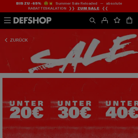
BIS ZU -65%
😲💥 Summer Sale Reloaded — absolute
Zum
Zum
Zum
RABATTESKALATION ❯❯
ZUM SALE
❮❮
Inhalt
Fußzeile
Produktraster
springen
springen
springen
ZURÜCK