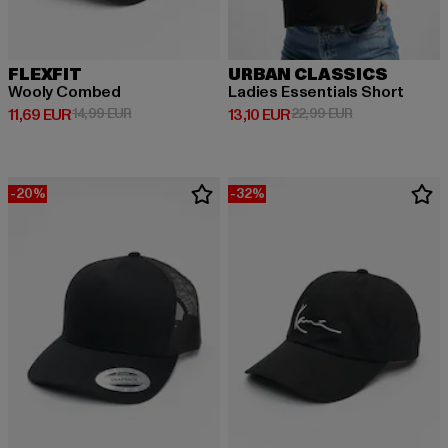
FLEXFIT
URBAN CLASSICS
Wooly Combed
Ladies Essentials Short
Derzeitiger Preis: 11,69 EUR
Aktionspreis: 14,99 EUR
Derzeitiger Preis: 13,10 EUR
Aktionspreis: 2
11,69 EUR
14,99 EUR
13,10 EUR
22,99 EUR
-20%
-32%