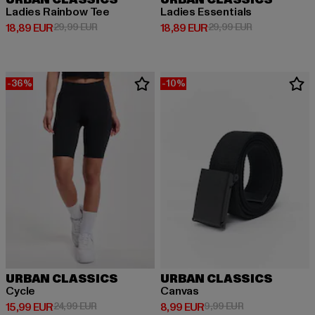
Ladies Rainbow Tee
Ladies Essentials
Derzeitiger Preis: 18,89 EUR
Aktionspreis: 29,99 EUR
Derzeitiger Preis: 18,89 EUR
Aktionspreis: 
18,89 EUR
29,99 EUR
18,89 EUR
29,99 EUR
-36%
-10%
URBAN CLASSICS
URBAN CLASSICS
Cycle
Canvas
Derzeitiger Preis: 15,99 EUR
Aktionspreis: 24,99 EUR
Derzeitiger Preis: 8,99 EUR
Aktionspreis: 9,
15,99 EUR
24,99 EUR
8,99 EUR
9,99 EUR