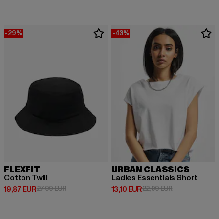
-29%
-43%
FLEXFIT
URBAN CLASSICS
Cotton Twill
Ladies Essentials Short
Derzeitiger Preis: 19,87 EUR
Aktionspreis: 27,99 EUR
Derzeitiger Preis: 13,10 EUR
Aktionspreis: 2
19,87 EUR
27,99 EUR
13,10 EUR
22,99 EUR