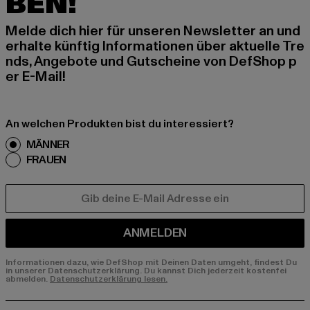
BEN!
Melde dich hier für unseren Newsletter an und
erhalte künftig Informationen über aktuelle Tre
nds, Angebote und Gutscheine von DefShop p
er E-Mail!
An welchen Produkten bist du interessiert?
MÄNNER
FRAUEN
E-MAIL
ANMELDEN
Informationen dazu, wie DefShop mit Deinen Daten umgeht, findest Du
in unserer Datenschutzerklärung. Du kannst Dich jederzeit kostenfei
abmelden.
Datenschutzerklärung lesen.