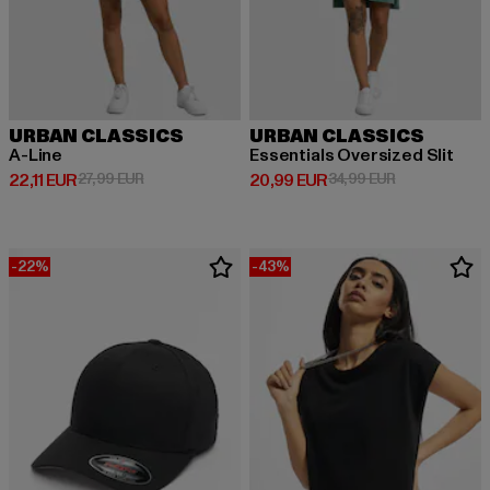
URBAN CLASSICS
URBAN CLASSICS
A-Line
Essentials Oversized Slit
Derzeitiger Preis: 22,11 EUR
Aktionspreis: 27,99 EUR
Derzeitiger Preis: 20,99 EUR
Aktionspreis:
22,11 EUR
27,99 EUR
20,99 EUR
34,99 EUR
-22%
-43%