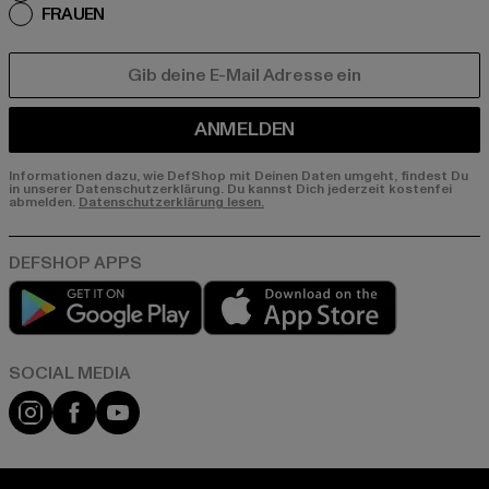
FRAUEN
E-MAIL
ANMELDEN
Informationen dazu, wie DefShop mit Deinen Daten umgeht, findest Du
in unserer Datenschutzerklärung. Du kannst Dich jederzeit kostenfei
abmelden.
Datenschutzerklärung lesen.
Play market
App store
Instagram
Facebook
YouTube