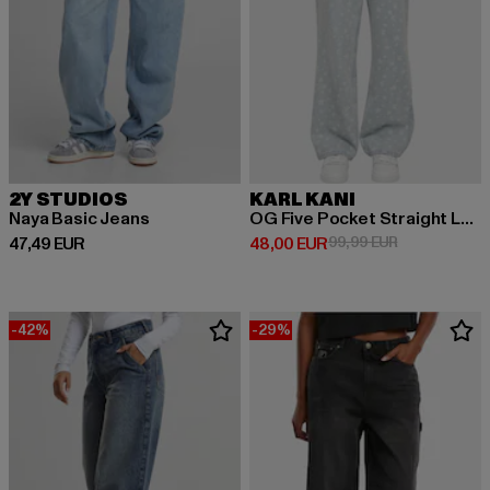
2Y STUDIOS
KARL KANI
Naya Basic Jeans
OG Five Pocket Straight Leg
Derzeitiger Preis: 47,49 EUR
Derzeitiger Preis: 48,00 EUR
Aktionspreis:
47,49 EUR
48,00 EUR
99,99 EUR
-42%
-29%