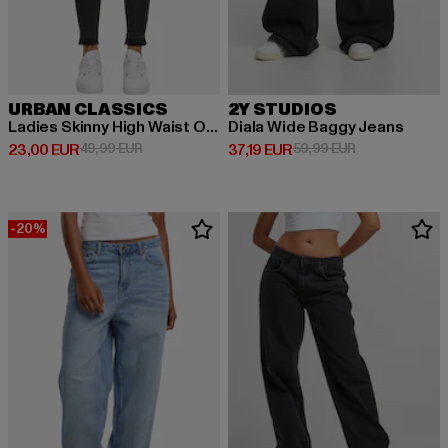
URBAN CLASSICS
2Y STUDIOS
Ladies Skinny High Waist Open Hem Jeans
Diala Wide Baggy Jeans
Derzeitiger Preis: 23,00 EUR
Aktionspreis: 49,99 EUR
Derzeitiger Preis: 37,19 EUR
Aktionspreis: 
23,00 EUR
49,99 EUR
37,19 EUR
59,99 EUR
-20%