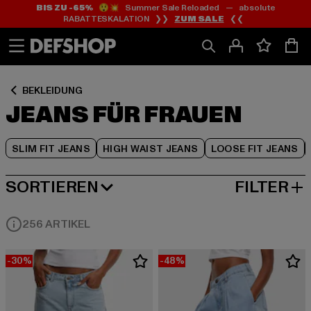
BIS ZU -65%
😲💥 Summer Sale Reloaded — absolute
Zum
Zum
Zum
RABATTESKALATION ❯❯
ZUM SALE
❮❮
Inhalt
Fußzeile
Produktraster
springen
springen
springen
BEKLEIDUNG
JEANS FÜR FRAUEN
SLIM FIT JEANS
HIGH WAIST JEANS
LOOSE FIT JEANS
SORTIEREN
FILTER
BELIEBTESTE
256 ARTIKEL
-30%
-48%