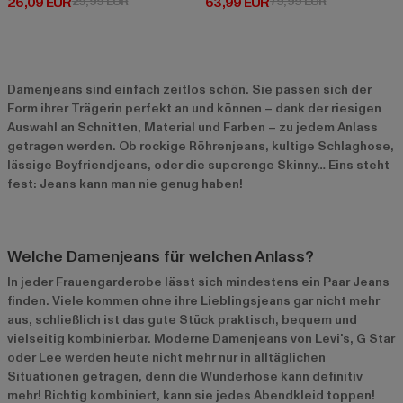
Derzeitiger Preis: 26,09 EUR
Aktionspreis: 29,99 EUR
Derzeitiger Preis: 63,99 EUR
Aktionspreis:
26,09 EUR
29,99 EUR
63,99 EUR
79,99 EUR
Damenjeans sind einfach zeitlos schön. Sie passen sich der
Form ihrer Trägerin perfekt an und können – dank der riesigen
Auswahl an Schnitten, Material und Farben – zu jedem Anlass
getragen werden. Ob rockige Röhrenjeans, kultige Schlaghose,
lässige Boyfriendjeans, oder die superenge Skinny… Eins steht
fest: Jeans kann man nie genug haben!
Welche Damenjeans für welchen Anlass?
In jeder Frauengarderobe lässt sich mindestens ein Paar Jeans
finden. Viele kommen ohne ihre Lieblingsjeans gar nicht mehr
aus, schließlich ist das gute Stück praktisch, bequem und
vielseitig kombinierbar. Moderne Damenjeans von Levi's, G Star
oder Lee werden heute nicht mehr nur in alltäglichen
Situationen getragen, denn die Wunderhose kann definitiv
mehr! Richtig kombiniert, kann sie jedes Abendkleid toppen!