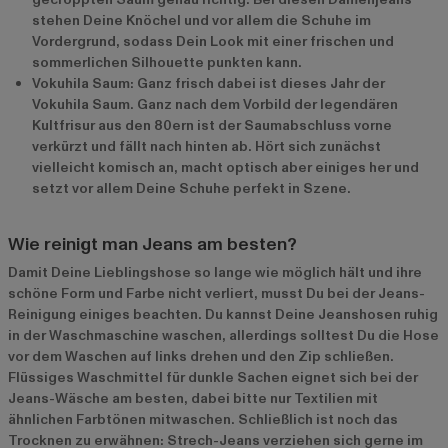
stehen Deine Knöchel und vor allem die Schuhe im
Vordergrund, sodass Dein Look mit einer frischen und
sommerlichen Silhouette punkten kann.
Vokuhila Saum: Ganz frisch dabei ist dieses Jahr der
Vokuhila Saum. Ganz nach dem Vorbild der legendären
Kultfrisur aus den 80ern ist der Saumabschluss vorne
verkürzt und fällt nach hinten ab. Hört sich zunächst
vielleicht komisch an, macht optisch aber einiges her und
setzt vor allem Deine Schuhe perfekt in Szene.
Wie reinigt man Jeans am besten?
Damit Deine Lieblingshose so lange wie möglich hält und ihre
schöne Form und Farbe nicht verliert, musst Du bei der Jeans-
Reinigung einiges beachten. Du kannst Deine Jeanshosen ruhig
in der Waschmaschine waschen, allerdings solltest Du die Hose
vor dem Waschen auf links drehen und den Zip schließen.
Flüssiges Waschmittel für dunkle Sachen eignet sich bei der
Jeans-Wäsche am besten, dabei bitte nur Textilien mit
ähnlichen Farbtönen mitwaschen. Schließlich ist noch das
Trocknen zu erwähnen: Strech-Jeans verziehen sich gerne im