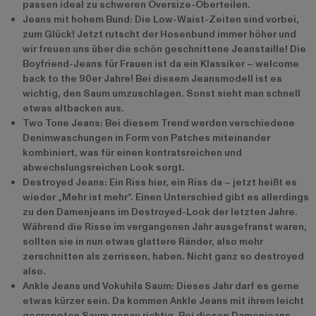
passen ideal zu schweren Oversize-Oberteilen.
Jeans mit hohem Bund: Die Low-Waist-Zeiten sind vorbei,
zum Glück! Jetzt rutscht der Hosenbund immer höher und
wir freuen uns über die schön geschnittene Jeanstaille! Die
Boyfriend-Jeans für Frauen ist da ein Klassiker – welcome
back to the 90er Jahre! Bei diesem Jeansmodell ist es
wichtig, den Saum umzuschlagen. Sonst sieht man schnell
etwas altbacken aus.
Two Tone Jeans: Bei diesem Trend werden verschiedene
Denimwaschungen in Form von Patches miteinander
kombiniert, was für einen kontratsreichen und
abwechslungsreichen Look sorgt.
Destroyed Jeans: Ein Riss hier, ein Riss da – jetzt heißt es
wieder „Mehr ist mehr“. Einen Unterschied gibt es allerdings
zu den Damenjeans im Destroyed-Look der letzten Jahre.
Während die Risse im vergangenen Jahr ausgefranst waren,
sollten sie in nun etwas glattere Ränder, also mehr
zerschnitten als zerrissen, haben. Nicht ganz so destroyed
also.
Ankle Jeans und Vokuhila Saum: Dieses Jahr darf es gerne
etwas kürzer sein. Da kommen Ankle Jeans mit ihrem leicht
gecroppten Saum genau richtig. Bei diesen Damenjeans