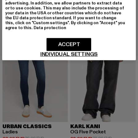
Teya Low Waist Basic Jeans
Ladies
advertising. In addition, we allow partners to extract data
Derzeitiger Preis: 36,99 EUR
Aktionspreis: 49,99 EUR
Derzeitiger Preis: 30,79 EUR
Aktionspreis:
or to use cookies. This may also include the processing of
36,99 EUR
49,99 EUR
30,79 EUR
39,99 EUR
your data in the USA or other countries which do not have
the EU data protection standard. If you want to change
this, click on "Custom settings". By clicking on "Accept" you
agree to this.
Data protection
-13%
-20%
ACCEPT
INDIVIDUAL SETTINGS
URBAN CLASSICS
KARL KANI
Ladies
OG Five Pocket