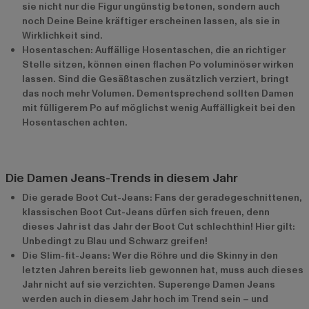
sie nicht nur die Figur ungünstig betonen, sondern auch
noch Deine Beine kräftiger erscheinen lassen, als sie in
Wirklichkeit sind.
Hosentaschen: Auffällige Hosentaschen, die an richtiger
Stelle sitzen, können einen flachen Po voluminöser wirken
lassen. Sind die Gesäßtaschen zusätzlich verziert, bringt
das noch mehr Volumen. Dementsprechend sollten Damen
mit fülligerem Po auf möglichst wenig Auffälligkeit bei den
Hosentaschen achten.
Die Damen Jeans-Trends in diesem Jahr
Die gerade Boot Cut-Jeans: Fans der geradegeschnittenen,
klassischen Boot Cut-Jeans dürfen sich freuen, denn
dieses Jahr ist das Jahr der Boot Cut schlechthin! Hier gilt:
Unbedingt zu Blau und Schwarz greifen!
Die Slim-fit-Jeans: Wer die Röhre und die Skinny in den
letzten Jahren bereits lieb gewonnen hat, muss auch dieses
Jahr nicht auf sie verzichten. Superenge Damen Jeans
werden auch in diesem Jahr hoch im Trend sein – und