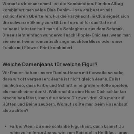
Worauf es hier ankommt, ist die Kombination. Für den Alltag
kombiniert man seine Blue Denim-Hose am besten mit
schlichteren Oberteilen. Für die Partynacht im Club eignet sich
die schwarze Skinny zum Glitzertop und für das Date mit
seinem Liebsten holt man die Schlaghose aus dem Schrank.
Diese sieht einfach wundervoll nach Hippie-Chic aus, wenn man
sie sie mit einer romantisch angehauchten Bluse oder einer
Tunika mit Flower-Print kombiniert.
Welche Damenjeans für welche Figur?
Wir Frauen lieben unsere Denim-Hosen mittlerweile so sehr,
dass wir oft vergessen: Jeans ist nicht gleich Jeans. Es ist
nämlich so, dass Farbe und Schnitt eine größere Rolle spielen,
als manch einer denkt. Während die eine Hose Dich schlanker
erscheinen lässt, kann die andere Dir zwei-drei Kilo mehr auf
Hüften und Beine zaubern. Worauf sollte man beim Hosenkauf
also achten?
Farbe: Wenn Du eine schlanke Figur hast, dann kannst Du
ruhig zu helleren Jeans, wie zum Beispiel in Hellblau, -grau