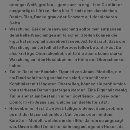
oder gar Weiß, greifen – gern auch in eng. Hast Du stärker
ausgeprägte Hüften, dann bist Du mit dem klassischen
Denim-Blau, Dunkelgrau oder Schwarz auf der sicheren
Seite.
Waschung: Bei der Jeanswaschung sollte man aufpassen,
denn helle Waschungen an falschen Stellen können die
Figur katastrophal aussehen lassen. Achte darauf, dass die
Waschung nur vorteilhafte Körperstellen betont. Hast Du
also kräftige Oberschenkel, sollte die Jeans keine starke
Waschung auf den Hosenbeinen in Höhe der Oberschenkel
haben.
Taille: Bei einer Sanduhr-Figur sitzen Jeans-Modelle, die
am Bund sehr hoch geschnitten sind, am schönsten.
Kombiniert mit längeren Oberteilen, können sie problemlos
von stärkeren Damen getragen werden. Eine Figur mit wenig
Taille siehst am besten in einer Boyfriend-, Loose- oder
Comfort-Fit-Jeans aus, welche auf der Hüfte sitzt.
Hosenbeine: Hast Du etwas fülligere Beine, dann probiere
es mit der klassischen Boot Cut-Jeans oder mit dem
Karotten-Modell, welches in den 80er Jahren so angesagt
war. Unvorteilhaft sind hier sehr eng anliegende Hosen, da