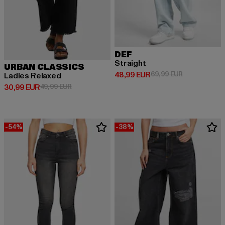
DEF
Straight
URBAN CLASSICS
Derzeitiger Preis: 48,99 EUR
Aktionspreis:
48,99 EUR
69,99 EUR
Ladies Relaxed
Derzeitiger Preis: 30,99 EUR
Aktionspreis: 49,99 EUR
30,99 EUR
49,99 EUR
-54%
-38%