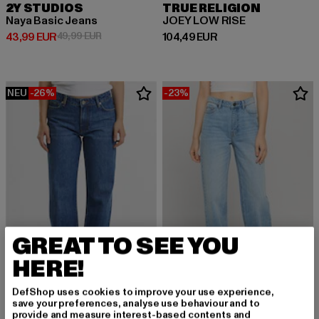
2Y STUDIOS
TRUE RELIGION
Naya Basic Jeans
JOEY LOW RISE
Derzeitiger Preis: 43,99 EUR
Aktionspreis: 49,99 EUR
Derzeitiger Preis: 104,49 EUR
43,99 EUR
49,99 EUR
104,49 EUR
NEU
-26%
-23%
GREAT TO SEE YOU
HERE!
DefShop uses cookies to improve your use experience,
save your preferences, analyse use behaviour and to
2Y STUDIOS
URBAN CLASSICS
provide and measure interest-based contents and