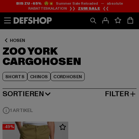
BIS ZU -65%
😲💥 Summer Sale Reloaded — absolute
Zum
Zum
Zum
RABATTESKALATION ❯❯
ZUM SALE
❮❮
Inhalt
Fußzeile
Produktraster
springen
springen
springen
HOSEN
ZOO YORK
CARGOHOSEN
SHORTS
CHINOS
CORDHOSEN
SORTIEREN
FILTER
BELIEBTESTE
1 ARTIKEL
-49%