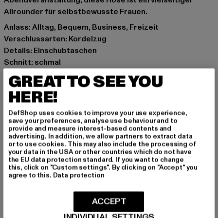
Abendveranstaltung, diese Hose ist ein vielseitiger
Allrounder für selbstbewusste Frauen.
Anlass: Alltag, Bequem, Business, Freizeit
Verschlussarten: Kordelzug
Details: Einschubtaschen
Schnitt: schmal
Marke: VILA
GREAT TO SEE YOU
Kat.: Trousers - Chinos
HERE!
Farbe: braun
Hersteller Farbe: brown
DefShop uses cookies to improve your use experience,
Materialzusammensetzung: 100% Polyester
save your preferences, analyse use behaviour and to
provide and measure interest-based contents and
Art.Nr: 14076738-00075
advertising. In addition, we allow partners to extract data
or to use cookies. This may also include the processing of
your data in the USA or other countries which do not have
Hersteller: Bestseller Textilhandels GmbH |
the EU data protection standard. If you want to change
hamburg@bestseller.com
this, click on "Custom settings". By clicking on "Accept" you
agree to this.
Data protection
Modering 1,Haus A | 22457 Hamburg | DE
ACCEPT
GRÖSSE & PASSFORM
INDIVIDUAL SETTINGS