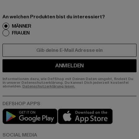
An welchen Produkten bist du interessiert?
MÄNNER
FRAUEN
E-MAIL
ANMELDEN
Informationen dazu, wie DefShop mit Deinen Daten umgeht, findest Du
in unserer Datenschutzerklärung. Du kannst Dich jederzeit kostenfei
abmelden.
Datenschutzerklärung lesen.
Play market
App store