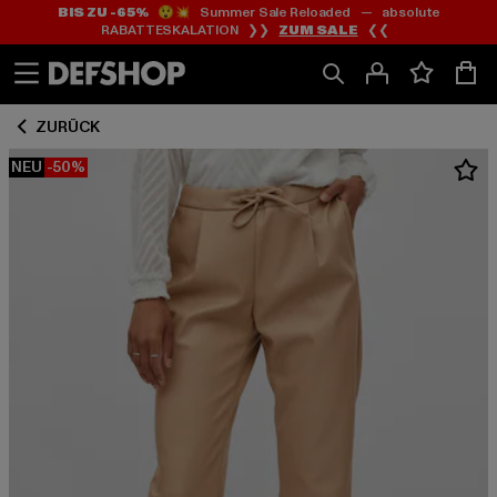
BIS ZU -65%
😲💥 Summer Sale Reloaded — absolute
Zum
Zum
RABATTESKALATION ❯❯
ZUM SALE
❮❮
Inhalt
Fußzeile
springen
springen
ZURÜCK
NEU
-50%