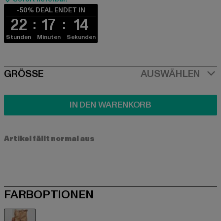
-50% DEAL ENDET IN
22
17
14
Stunden
Minuten
Sekunden
SIZE
GRÖSSE
AUSWÄHLEN
IN DEN WARENKORB
Artikel fällt normal aus
FARBOPTIONEN