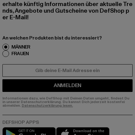
erhalte künftig Informationen über aktuelle Tre
nds, Angebote und Gutscheine von DefShop p
er E-Mail!
An welchen Produkten bist du interessiert?
MÄNNER
FRAUEN
E-MAIL
ANMELDEN
Informationen dazu, wie DefShop mit Deinen Daten umgeht, findest Du
in unserer Datenschutzerklärung. Du kannst Dich jederzeit kostenfei
abmelden.
Datenschutzerklärung lesen.
Play market
App store