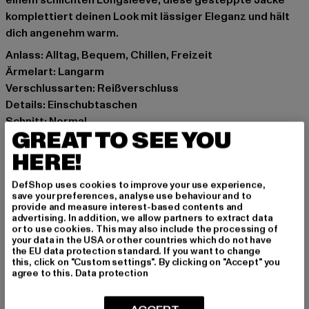
einem schlichten Longsleeve, diese gesteppte Jacke
komplettiert deinen Look mit lässiger Eleganz und hält
dich angenehm warm.
Anlass: Alltag, Bequem, Chillen, Freizeit
Ärmelart: Langarm
Verschlussarten: Reißverschluss
Details: Einschubtaschen
Schnitt: Normal
GREAT TO SEE YOU
Marke: VILA
Kat.: Winter Jackets
HERE!
Farbe: grün
DefShop uses cookies to improve your use experience,
Hersteller Farbe: Green
save your preferences, analyse use behaviour and to
Materialzusammensetzung: 100% Polyimid, 100%
provide and measure interest-based contents and
advertising. In addition, we allow partners to extract data
Polyester
or to use cookies. This may also include the processing of
Art.Nr: 14075108-00111
your data in the USA or other countries which do not have
the EU data protection standard. If you want to change
this, click on "Custom settings". By clicking on "Accept" you
Hersteller: Bestseller Textilhandels GmbH |
agree to this.
Data protection
hamburg@bestseller.com
Modering 1,Haus A | 22457 Hamburg | DE