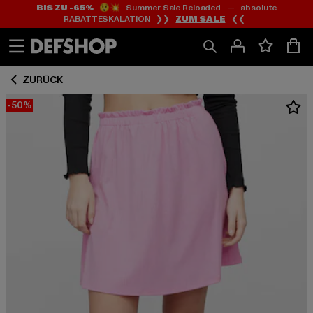
BIS ZU -65%
😲💥 Summer Sale Reloaded — absolute
Zum
Zum
RABATTESKALATION ❯❯
ZUM SALE
❮❮
Inhalt
Fußzeile
springen
springen
ZURÜCK
-50%