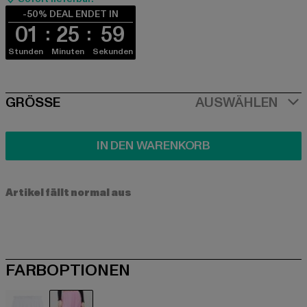
-50% DEAL ENDET IN
01
25
58
Stunden
Minuten
Sekunden
SIZE
GRÖSSE
AUSWÄHLEN
IN DEN WARENKORB
Artikel fällt normal aus
FARBOPTIONEN