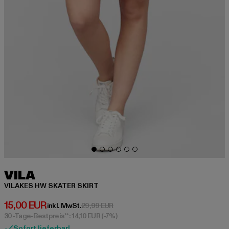
VILA
VILAKES HW SKATER SKIRT
Derzeitiger Preis: 15,00 EUR
15,00 EUR
Aktionspreis: 29,99 EUR
inkl. MwSt.
29,99 EUR
30-Tage-Bestpreis**: 14,10 EUR
(-7%)
Sofort lieferbar!