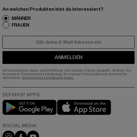
An welchen Produkten bist du interessiert?
MÄNNER
FRAUEN
E-MAIL
ANMELDEN
Informationen dazu, wie DefShop mit Deinen Daten umgeht, findest Du
in unserer Datenschutzerklärung. Du kannst Dich jederzeit kostenfei
abmelden.
Datenschutzerklärung lesen.
Play market
App store
Instagram
Facebook
YouTube