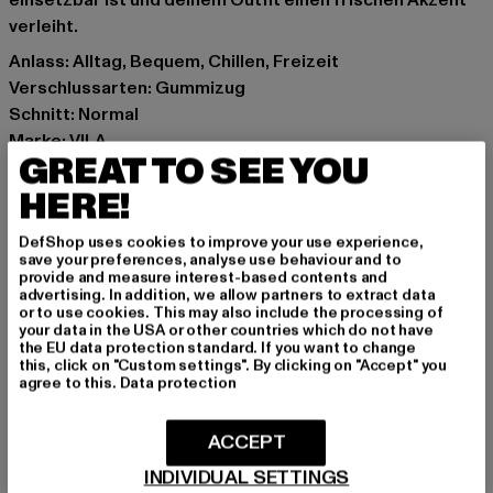
einsetzbar ist und deinem Outfit einen frischen Akzent
verleiht.
Anlass: Alltag, Bequem, Chillen, Freizeit
Verschlussarten: Gummizug
Schnitt: Normal
Marke: VILA
GREAT TO SEE YOU
Kat.: Midi Skirts
Farbe: pink
HERE!
Hersteller Farbe: pink
DefShop uses cookies to improve your use experience,
Materialzusammensetzung: 92% Polyester, 8% Elasthan
save your preferences, analyse use behaviour and to
Art.Nr: 14074964-00185
provide and measure interest-based contents and
advertising. In addition, we allow partners to extract data
or to use cookies. This may also include the processing of
Hersteller: Bestseller Textilhandels GmbH |
your data in the USA or other countries which do not have
the EU data protection standard. If you want to change
hamburg@bestseller.com
this, click on "Custom settings". By clicking on "Accept" you
Modering 1,Haus A | 22457 Hamburg | DE
agree to this.
Data protection
ACCEPT
GRÖSSE & PASSFORM
INDIVIDUAL SETTINGS