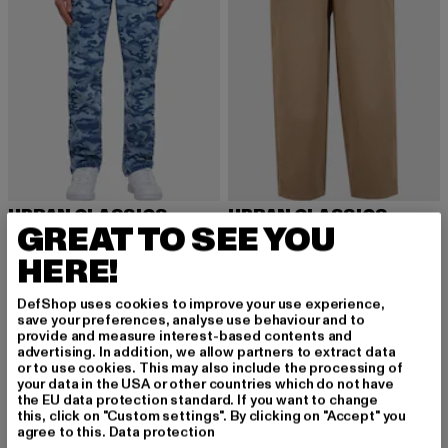
URBAN CLASSICS
URBAN CLASSICS
GREAT TO SEE YOU
Laser Camo Printed
Tapered Heavy Ounce
Derzeitiger Preis: 24,00 EUR
Aktionspreis: 59,99 EUR
Derzeitiger Preis: 31,99 EUR
Aktionspreis: 
24,00 EUR
59,99 EUR
31,99 EUR
49,99 EUR
HERE!
DefShop uses cookies to improve your use experience,
save your preferences, analyse use behaviour and to
provide and measure interest-based contents and
advertising. In addition, we allow partners to extract data
or to use cookies. This may also include the processing of
MELDE DICH AN, UM
your data in the USA or other countries which do not have
the EU data protection standard. If you want to change
this, click on "Custom settings". By clicking on "Accept" you
INSPIRIERT ZU BLEI
agree to this.
Data protection