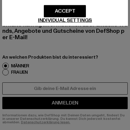
BEN!
ACCEPT
Melde dich hier für unseren Newsletter an und
INDIVIDUAL SETTINGS
erhalte künftig Informationen über aktuelle Tre
nds, Angebote und Gutscheine von DefShop p
er E-Mail!
An welchen Produkten bist du interessiert?
MÄNNER
FRAUEN
E-MAIL
ANMELDEN
Informationen dazu, wie DefShop mit Deinen Daten umgeht, findest Du
in unserer Datenschutzerklärung. Du kannst Dich jederzeit kostenfei
abmelden.
Datenschutzerklärung lesen.