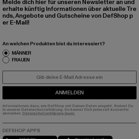
Melde dich hier für unseren Newsletter an und
erhalte künftig Informationen über aktuelle Tre
nds, Angebote und Gutscheine von DefShop p
er E-Mail!
An welchen Produkten bist du interessiert?
MÄNNER
FRAUEN
E-MAIL
ANMELDEN
Informationen dazu, wie DefShop mit Deinen Daten umgeht, findest Du
in unserer Datenschutzerklärung. Du kannst Dich jederzeit kostenfei
abmelden.
Datenschutzerklärung lesen.