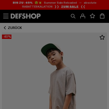
BIS ZU -65%
😲💥 Summer Sale Reloaded — absolute
Zum
Zum
RABATTESKALATION ❯❯
ZUM SALE
❮❮
Inhalt
Fußzeile
springen
springen
ZURÜCK
-40%