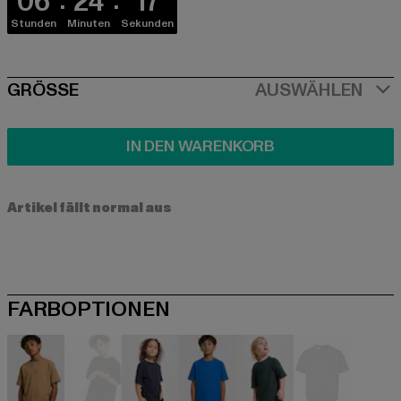
06
24
17
Stunden
Minuten
Sekunden
SIZE
GRÖSSE
AUSWÄHLEN
IN DEN WARENKORB
Artikel fällt normal aus
FARBOPTIONEN