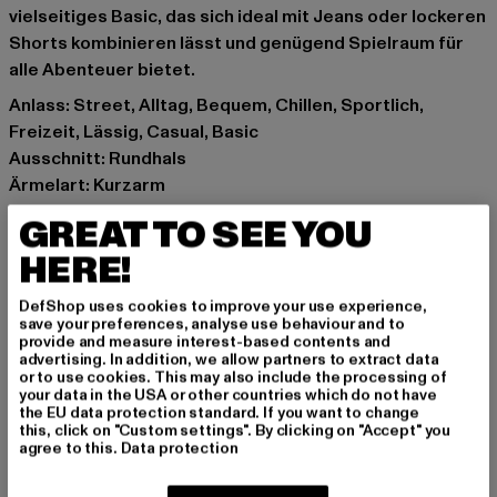
vielseitiges Basic, das sich ideal mit Jeans oder lockeren
Shorts kombinieren lässt und genügend Spielraum für
alle Abenteuer bietet.
Anlass: Street, Alltag, Bequem, Chillen, Sportlich,
Freizeit, Lässig, Casual, Basic
Ausschnitt: Rundhals
Ärmelart: Kurzarm
Schnitt: Lang
GREAT TO SEE YOU
Marke: Urban Classics
HERE!
Kat.: T-Shirts
Farbe: grau
DefShop uses cookies to improve your use experience,
Hersteller Farbe: grey
save your preferences, analyse use behaviour and to
provide and measure interest-based contents and
Materialzusammensetzung: 90% Baumwolle, 10%
advertising. In addition, we allow partners to extract data
Viskose
or to use cookies. This may also include the processing of
your data in the USA or other countries which do not have
Art.Nr: UCK006-00111
the EU data protection standard. If you want to change
this, click on "Custom settings". By clicking on "Accept" you
agree to this.
Data protection
Hersteller: TB International GmbH |
info@tbint.de
Dr.-Robert-Murjahn-Straße 7 | 64372 Ober-Ramstadt |