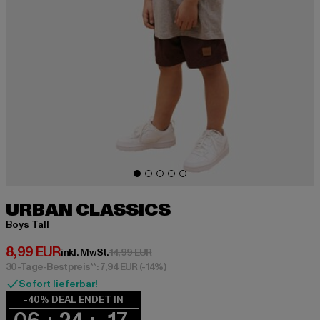
URBAN CLASSICS
Boys Tall
Derzeitiger Preis: 8,99 EUR
8,99 EUR
Aktionspreis: 14,99 EUR
inkl. MwSt.
14,99 EUR
30-Tage-Bestpreis**: 7,94 EUR
(-14%)
Sofort lieferbar!
-40% DEAL ENDET IN