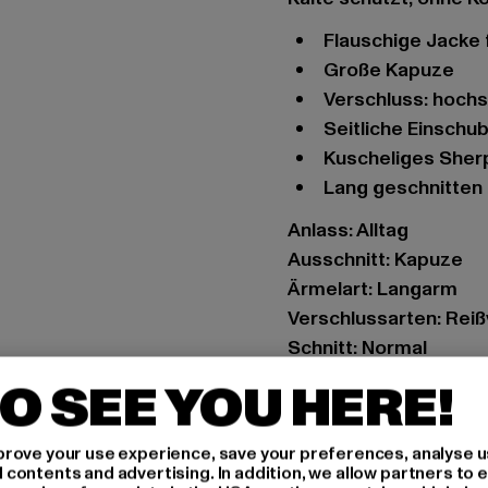
Flauschige Jacke
Große Kapuze
Verschluss: hoch
Seitliche Einsch
Kuscheliges She
Lang geschnitten
Anlass: Alltag
Ausschnitt: Kapuze
Ärmelart: Langarm
Verschlussarten: Rei
Schnitt: Normal
Marke: Urban Classic
O SEE YOU HERE!
Kat.: Übergangsjacke
Farbe: grün
rove your use experience, save your preferences, analyse u
Hersteller Farbe: soft
ontents and advertising. In addition, we allow partners to e