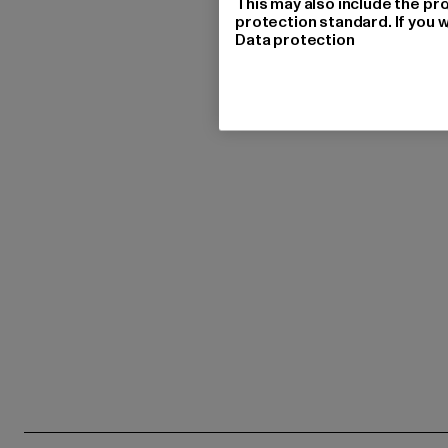
This may also include the pr
protection standard. If you w
Data protection