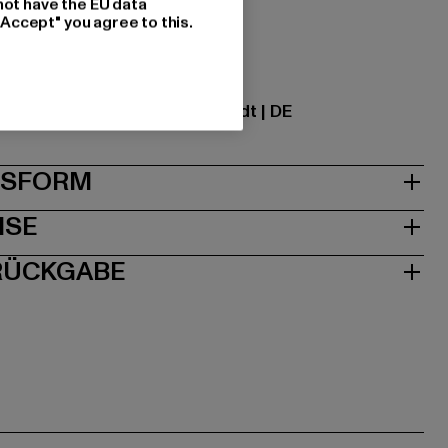
not have the EU data
zung: 100% Polyester
"Accept" you agree to this.
ational GmbH |
info@tbint.de
traße 7 | 64372 Ober-Ramstadt | DE
& PASSFORM
ISE
 RÜCKGABE