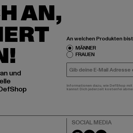
H AN,
IERT
An welchen Produkten bist
N!
MÄNNER
FRAUEN
E-MAIL
 an und
elle
Informationen dazu, wie DefShop mit 
 DefShop
kannst Dich jederzeit kostenfei abme