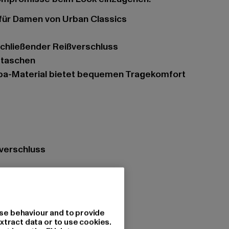
 für Damen von Urban Classics
schließender Reißverschluss
ubtaschen
rpa-Material bietet bequemen Tragekomfort
ßverschluss
s
n
se behaviour and to provide
salvia
xtract data or to use cookies.