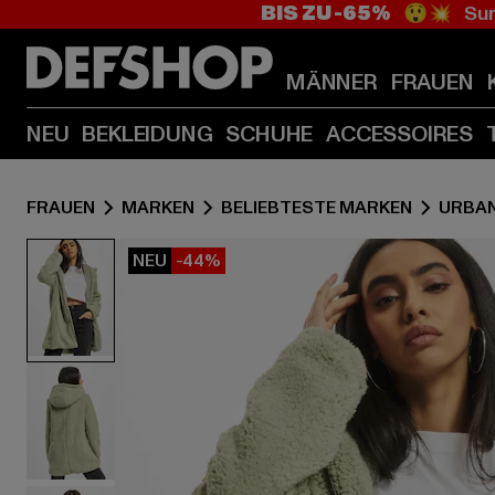
BIS ZU -65%
😲💥 Sum
MÄNNER
FRAUEN
NEU
BEKLEIDUNG
SCHUHE
ACCESSOIRES
FRAUEN
MARKEN
BELIEBTESTE MARKEN
URBAN
NEU
-44%