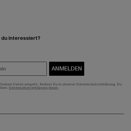
 du interessiert?
ANMELDEN
Deinen Daten umgeht, findest Du in unserer Datenschutzerklärung. Du
lden.
Datenschutzerklärung lesen.