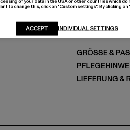
ocessing of your data in the USA or other countries which do 
Materialzusammenset
ant to change this, click on "Custom settings". By clicking on 
Art.Nr: TB1755-03259
Hersteller: TB Intern
ACCEPT
INDIVIDUAL SETTINGS
Dr.-Robert-Murjahn-S
GRÖSSE 
PFLEGEHINWE
LIEFERUNG &