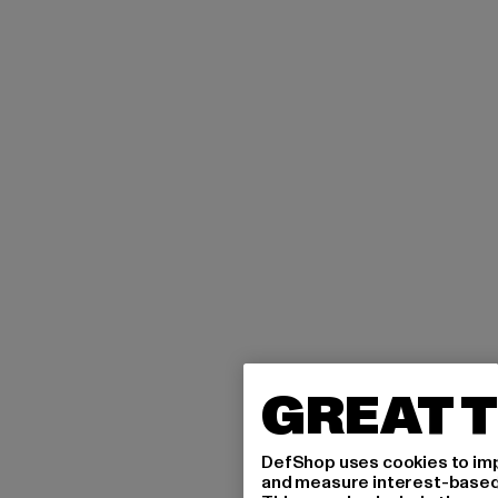
GREAT T
DefShop uses cookies to imp
and measure interest-based c