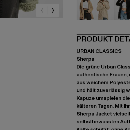
beige
beige
sc
PRODUKT DET
URBAN CLASSICS
Sherpa
Die grüne Urban Classi
authentische Frauen, 
aus weichem Polyeste
und hält zuverlässig 
Kapuze umspielen die 
kälteren Tagen. Mit ih
Sherpa Jacket vielsei
selbstbewussten Auftri
Kälte schützt, ohne 