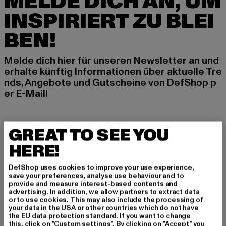
MELDE DICH AN, UM
INSPIRIERT ZU BLEI
BEN!
Melde dich hier für unseren Newsletter an und
erhalte künftig Informationen über aktuelle Tre
nds, Angebote und Gutscheine von DefShop p
er E-Mail!
An welchen Produkten bist du interessiert?
GREAT TO SEE YOU
MÄNNER
HERE!
FRAUEN
DefShop uses cookies to improve your use experience,
save your preferences, analyse use behaviour and to
provide and measure interest-based contents and
E-MAIL
advertising. In addition, we allow partners to extract data
or to use cookies. This may also include the processing of
ANMELDEN
your data in the USA or other countries which do not have
the EU data protection standard. If you want to change
this, click on "Custom settings". By clicking on "Accept" you