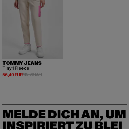
TOMMY JEANS
Tiny 1 Fleece
Derzeitiger Preis: 56,40 EUR
Aktionspreis: 119,99 EUR
56,40 EUR
119,99 EUR
MELDE DICH AN, UM
INSPIRIERT ZU BLEI