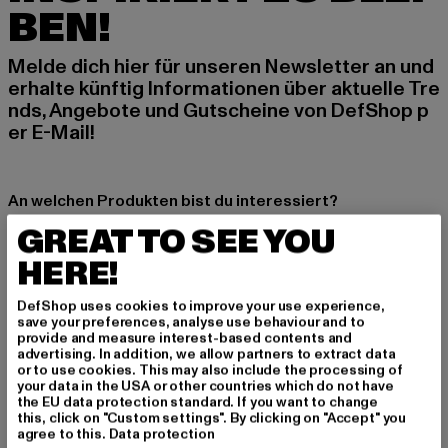
BEN!
Melde dich hier für unseren Newsletter an und
erhalte künftig Informationen über aktuelle Tre
nds, Angebote und Gutscheine von DefShop p
er E-Mail!
An welchen Produkten bist du interessiert?
GREAT TO SEE YOU
MÄNNER
FRAUEN
HERE!
DefShop uses cookies to improve your use experience,
E-MAIL
save your preferences, analyse use behaviour and to
provide and measure interest-based contents and
advertising. In addition, we allow partners to extract data
ANMELDEN
or to use cookies. This may also include the processing of
your data in the USA or other countries which do not have
the EU data protection standard. If you want to change
Informationen dazu, wie DefShop mit Deinen Daten umgeht, findest Du
in unserer Datenschutzerklärung. Du kannst Dich jederzeit kostenfei
this, click on "Custom settings". By clicking on "Accept" you
abmelden.
Datenschutzerklärung lesen.
agree to this.
Data protection