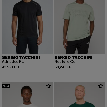
SERGIO TACCHINI
SERGIO TACCHINI
Adriatico PL
Nestore Co
Derzeitiger Preis: 42,99 EUR
Derzeitiger Preis: 33,24 EUR
42,99 EUR
33,24 EUR
NEU