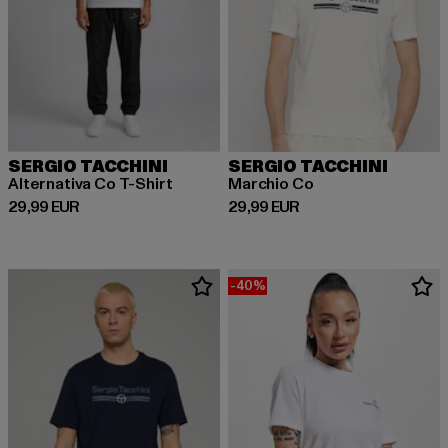
SERGIO TACCHINI
SERGIO TACCHINI
Alternativa Co T-Shirt
Marchio Co
Derzeitiger Preis: 29,99 EUR
Derzeitiger Preis: 29,99 EUR
29,99 EUR
29,99 EUR
-40%