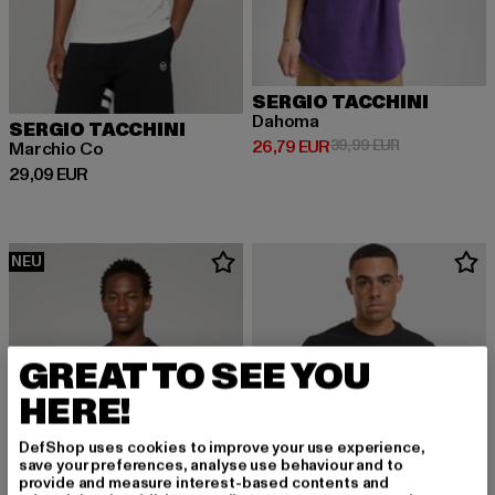
SERGIO TACCHINI
Dahoma
SERGIO TACCHINI
Derzeitiger Preis: 26,79 EUR
Aktionspreis:
26,79 EUR
39,99 EUR
Marchio Co
Derzeitiger Preis: 29,09 EUR
29,09 EUR
NEU
GREAT TO SEE YOU
HERE!
DefShop uses cookies to improve your use experience,
save your preferences, analyse use behaviour and to
provide and measure interest-based contents and