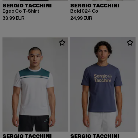
SERGIO TACCHINI
SERGIO TACCHINI
Egeo Co T-Shirt
Bold 024 Co
Derzeitiger Preis: 33,99 EUR
Derzeitiger Preis: 24,99 EUR
33,99 EUR
24,99 EUR
SERGIO TACCHINI
SERGIO TACCHINI