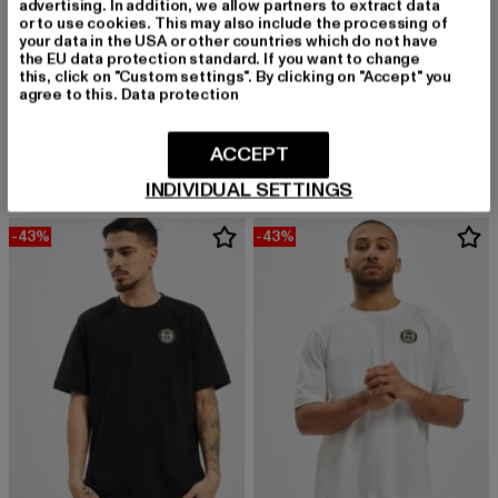
advertising. In addition, we allow partners to extract data
or to use cookies. This may also include the processing of
your data in the USA or other countries which do not have
the EU data protection standard. If you want to change
this, click on "Custom settings". By clicking on "Accept" you
agree to this.
Data protection
SERGIO TACCHINI
SERGIO TACCHINI
Leone PL T-Shirt
Marchio Co
Derzeitiger Preis: 33,99 EUR
Derzeitiger Preis: 29,09 EUR
33,99 EUR
29,09 EUR
ACCEPT
INDIVIDUAL SETTINGS
-43%
-43%