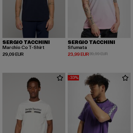
SERGIO TACCHINI
SERGIO TACCHINI
Marchio Co T-Shirt
Sfumata
Derzeitiger Preis: 29,09 EUR
Derzeitiger Preis: 23,99 EUR
Aktionspreis:
29,09 EUR
23,99 EUR
39,99 EUR
-33%