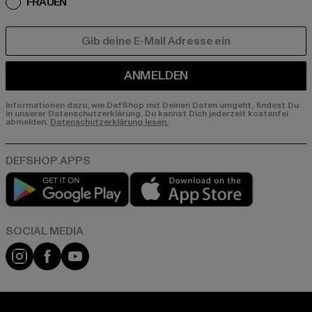
FRAUEN
E-MAIL
ANMELDEN
Informationen dazu, wie DefShop mit Deinen Daten umgeht, findest Du
in unserer Datenschutzerklärung. Du kannst Dich jederzeit kostenfei
abmelden.
Datenschutzerklärung lesen.
Play market
App store
Instagram
Facebook
YouTube