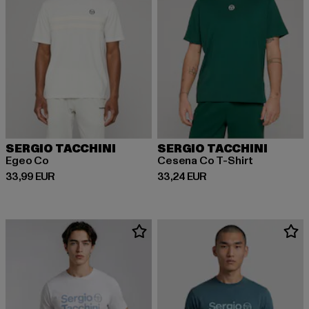
SERGIO TACCHINI
SERGIO TACCHINI
Egeo Co
Cesena Co T-Shirt
Derzeitiger Preis: 33,99 EUR
Derzeitiger Preis: 33,24 EUR
33,99 EUR
33,24 EUR