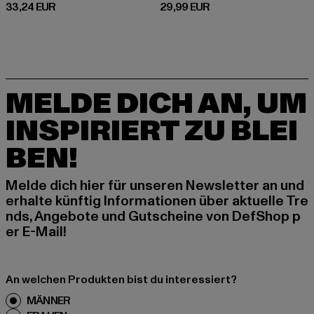
Derzeitiger Preis: 33,24 EUR
Derzeitiger Preis: 29,99 EUR
33,24 EUR
29,99 EUR
MELDE DICH AN, UM
INSPIRIERT ZU BLEI
BEN!
Melde dich hier für unseren Newsletter an und
erhalte künftig Informationen über aktuelle Tre
nds, Angebote und Gutscheine von DefShop p
er E-Mail!
An welchen Produkten bist du interessiert?
MÄNNER