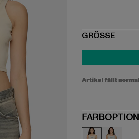
SIZE
GRÖSSE
Artikel fällt norma
FARBOPTIO