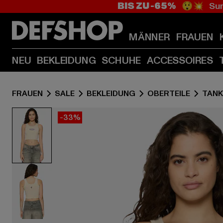
BIS ZU -65%
😲💥 Sum
MÄNNER
FRAUEN
NEU
BEKLEIDUNG
SCHUHE
ACCESSOIRES
FRAUEN
SALE
BEKLEIDUNG
OBERTEILE
TANK
-33%