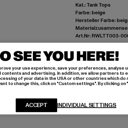
Kat.: Tank Tops
Farbe: beige
Hersteller Farbe: bei
Materialzusammenset
Art.Nr: RWLTT003-00
O SEE YOU HERE!
Hersteller: TB Intern
Dr.-Robert-Murjahn-S
rove your use experience, save your preferences, analyse u
ontents and advertising. In addition, we allow partners to e
GRÖSSE 
ocessing of your data in the USA or other countries which do 
ant to change this, click on "Custom settings". By clicking on 
PFLEGEHINWE
LIEFERUNG &
ACCEPT
INDIVIDUAL SETTINGS