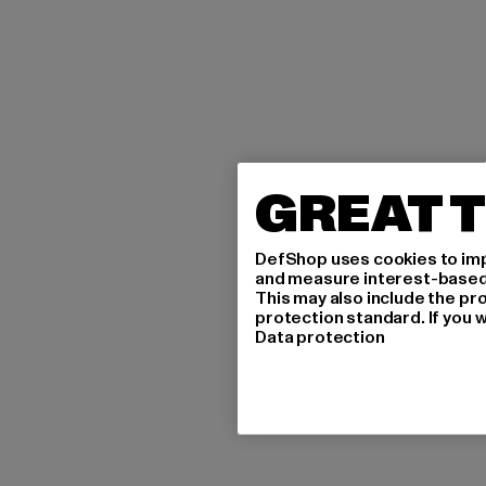
GREAT T
DefShop uses cookies to imp
and measure interest-based c
This may also include the pr
protection standard. If you w
Data protection