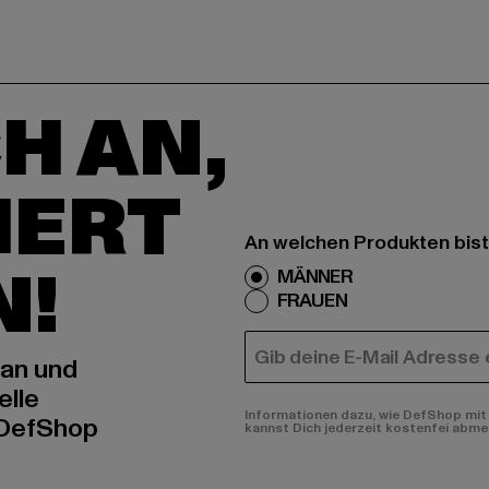
H AN,
IERT
An welchen Produkten bist
N!
MÄNNER
FRAUEN
E-MAIL
 an und
elle
Informationen dazu, wie DefShop mit 
 DefShop
kannst Dich jederzeit kostenfei abme