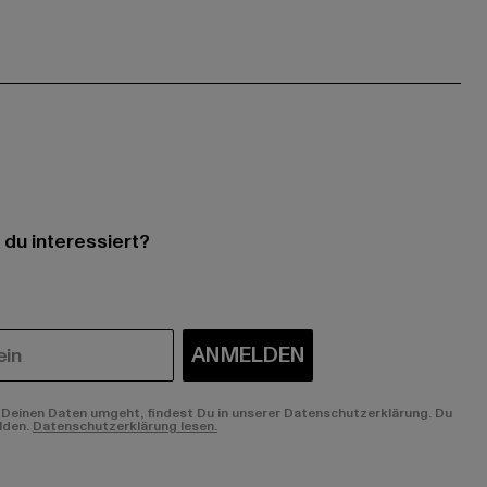
 du interessiert?
ANMELDEN
Deinen Daten umgeht, findest Du in unserer Datenschutzerklärung. Du
lden.
Datenschutzerklärung lesen.