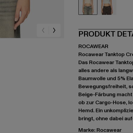
beige
grau
PRODUKT DET
ROCAWEAR
Rocawear Tanktop C
Das Rocawear Tanktop 
alles andere als lan
Baumwolle und 5% Elast
Bewegungsfreiheit, s
Beige-Färbung macht 
ob zur Cargo-Hose, l
Hemd. Ein unkomplizie
bringt, ohne dabei auf
Marke: Rocawear