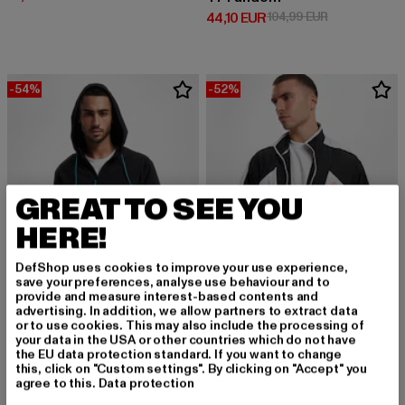
Derzeitiger Preis: 44,10 EUR
Aktionspreis:
44,10 EUR
104,99 EUR
-54%
-52%
GREAT TO SEE YOU
HERE!
DefShop uses cookies to improve your use experience,
save your preferences, analyse use behaviour and to
provide and measure interest-based contents and
advertising. In addition, we allow partners to extract data
or to use cookies. This may also include the processing of
your data in the USA or other countries which do not have
PUMA
PUMA
the EU data protection standard. If you want to change
Parquet
The Hundreds x
this, click on "Custom settings". By clicking on "Accept" you
Derzeitiger Preis: 50,60 EUR
Aktionspreis: 109,99 EUR
Derzeitiger Preis: 48,00 EUR
Aktionspreis:
50,60 EUR
109,99 EUR
48,00 EUR
99,99 EUR
agree to this.
Data protection