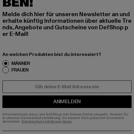
BEN!
Melde dich hier für unseren Newsletter an und
erhalte künftig Informationen über aktuelle Tre
nds, Angebote und Gutscheine von DefShop p
er E-Mail!
An welchen Produkten bist du interessiert?
MÄNNER
FRAUEN
E-MAIL
ANMELDEN
Informationen dazu, wie DefShop mit Deinen Daten umgeht, findest Du
in unserer Datenschutzerklärung. Du kannst Dich jederzeit kostenfei
abmelden.
Datenschutzerklärung lesen.