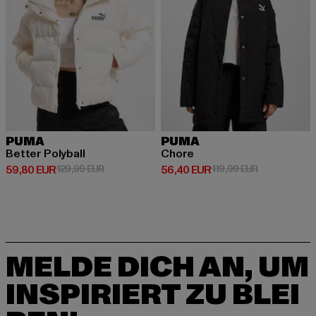
PUMA
PUMA
Better Polyball
Chore
Derzeitiger Preis: 59,80 EUR
Aktionspreis: 129,99 EUR
Derzeitiger Preis: 56,40 EUR
Aktionspreis:
59,80 EUR
129,99 EUR
56,40 EUR
119,99 EUR
MELDE DICH AN, UM
INSPIRIERT ZU BLEI