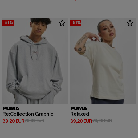
-51%
-51%
PUMA
PUMA
Re:Collection Graphic
Relaxed
Derzeitiger Preis: 39,20 EUR
Aktionspreis: 79,99 EUR
Derzeitiger Preis: 39,20 EUR
Aktionspreis:
39,20 EUR
79,99 EUR
39,20 EUR
79,99 EUR