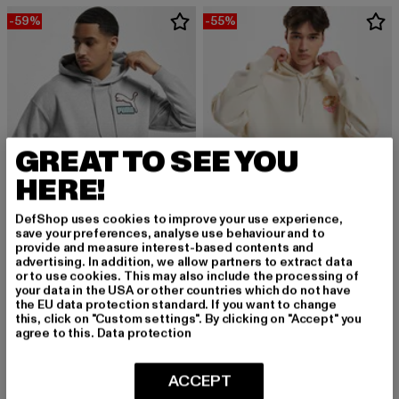
-59%
-55%
GREAT TO SEE YOU
HERE!
DefShop uses cookies to improve your use experience,
save your preferences, analyse use behaviour and to
provide and measure interest-based contents and
advertising. In addition, we allow partners to extract data
PUMA
PUMA
or to use cookies. This may also include the processing of
Puma Fandom Hoodie
Downtown Graphic
your data in the USA or other countries which do not have
Derzeitiger Preis: 38,54 EUR
Aktionspreis: 93,99 EUR
Derzeitiger Preis: 36,00 EUR
Aktionspreis:
38,54 EUR
93,99 EUR
36,00 EUR
79,99 EUR
the EU data protection standard. If you want to change
this, click on "Custom settings". By clicking on "Accept" you
agree to this.
Data protection
-54%
-53%
ACCEPT