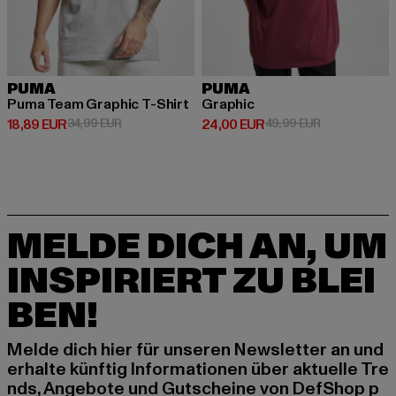
PUMA
PUMA
Puma Team Graphic T-Shirt
Graphic
Derzeitiger Preis: 18,89 EUR
Aktionspreis: 34,99 EUR
Derzeitiger Preis: 24,00 EUR
Aktionspreis:
18,89 EUR
34,99 EUR
24,00 EUR
49,99 EUR
MELDE DICH AN, UM
INSPIRIERT ZU BLEI
BEN!
Melde dich hier für unseren Newsletter an und
erhalte künftig Informationen über aktuelle Tre
nds, Angebote und Gutscheine von DefShop p