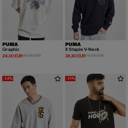
PUMA
PUMA
Graphic
X Staple V-Neck
Derzeitiger Preis: 24,00 EUR
Aktionspreis: 49,99 EUR
Derzeitiger Preis: 36,80 EUR
Aktionspreis:
24,00 EUR
49,99 EUR
36,80 EUR
79,99 EUR
-54%
-51%