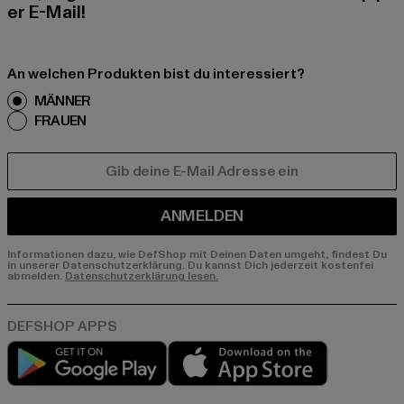
er E-Mail!
An welchen Produkten bist du interessiert?
MÄNNER
FRAUEN
E-MAIL
ANMELDEN
Informationen dazu, wie DefShop mit Deinen Daten umgeht, findest Du
in unserer Datenschutzerklärung. Du kannst Dich jederzeit kostenfei
abmelden.
Datenschutzerklärung lesen.
Play market
App store