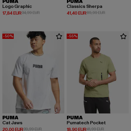
PUMA
PUMA
Logo Graphic
Classics Sherpa
Derzeitiger Preis: 17,84 EUR
Aktionspreis: 34,99 EUR
Derzeitiger Preis: 41,40 EUR
Aktionspreis:
17,84 EUR
34,99 EUR
41,40 EUR
89,99 EUR
-50%
-55%
PUMA
PUMA
Cat Jaws
Pumatech Pocket
Derzeitiger Preis: 20,00 EUR
Aktionspreis: 39,99 EUR
Derzeitiger Preis: 18,90 EUR
Aktionspreis: 
20,00 EUR
39,99 EUR
18,90 EUR
41,99 EUR