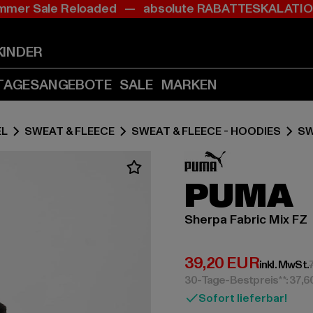
mer Sale Reloaded — absolute RABATTESKALAT
Zum
Zum
Inhalt
Fußzeile
springen
springen
KINDER
(Enter
(Enter
drücken)
drücken)
TAGESANGEBOTE
SALE
MARKEN
EL
SWEAT & FLEECE
SWEAT & FLEECE - HOODIES
SW
PUMA
Sherpa Fabric Mix FZ
Derzeitiger Preis:
39,20 EUR
inkl. MwSt.
30-Tage-Bestpreis**: 37,
Sofort lieferbar!