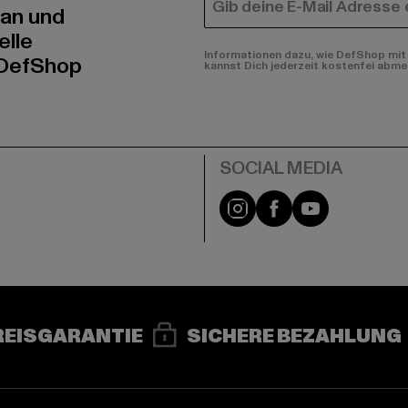
E-MAIL
 an und
elle
Informationen dazu, wie DefShop mit 
 DefShop
kannst Dich jederzeit kostenfei abme
e
Instagram
Facebook
YouTube
REISGARANTIE
SICHERE BEZAHLUNG