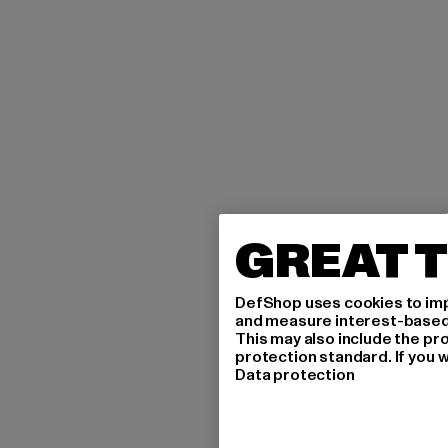
GREAT T
DefShop uses cookies to imp
and measure interest-based c
This may also include the pr
protection standard. If you w
Data protection