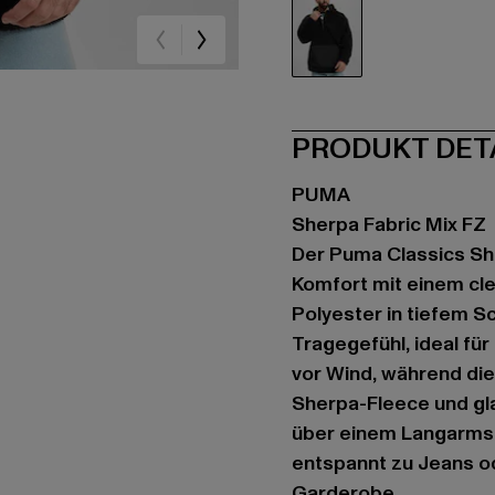
schwarz
PRODUKT DET
PUMA
Sherpa Fabric Mix FZ
Der Puma Classics She
Komfort mit einem cl
Polyester in tiefem S
Tragegefühl, ideal fü
vor Wind, während die
Sherpa-Fleece und gla
über einem Langarmshi
entspannt zu Jeans od
Garderobe.