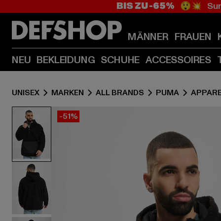
BIS ZU -65%
😲💥 Sum
MÄNNER
FRAUEN
NEU
BEKLEIDUNG
SCHUHE
ACCESSOIRES
UNISEX
MARKEN
ALL BRANDS
PUMA
APPAR
-51%