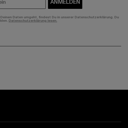
ANMELDEN
Deinen Daten umgeht, findest Du in unserer Datenschutzerklärung. Du
lden.
Datenschutzerklärung lesen.