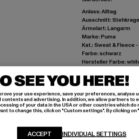
Anlass: Alltag
Ausschnitt: Stehkrag
Ärmelart: Langarm
Marke: Puma
Kat.: Sweat & Fleece 
Farbe: schwarz
Hersteller Farbe: whit
Materialzusammenset
O SEE YOU HERE!
Art.Nr: 53917701-002
rove your use experience, save your preferences, analyse u
Hersteller: PUMA Eu
ontents and advertising. In addition, we allow partners to e
PUMA Way 1 | 91074 H
ocessing of your data in the USA or other countries which do 
ant to change this, click on "Custom settings". By clicking on 
GRÖSSE 
ACCEPT
INDIVIDUAL SETTINGS
PFLEGEHINWE