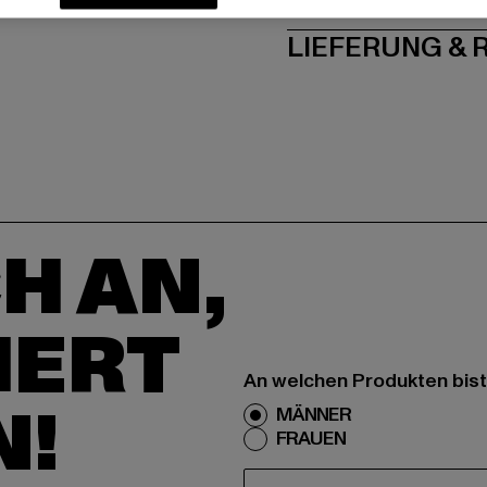
LIEFERUNG &
H AN,
IERT
An welchen Produkten bist
N!
MÄNNER
FRAUEN