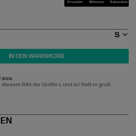
Stunden
Minuten
Sekunden
S
IN DEN WARENKORB
l aus
 diesem Bild die Größe L und ist NaN m groß.
NEN