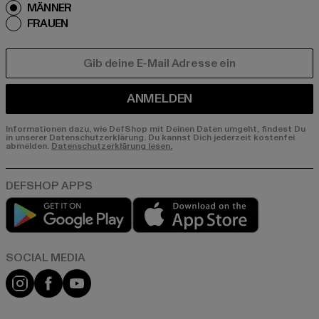
MÄNNER
FRAUEN
E-MAIL
ANMELDEN
Informationen dazu, wie DefShop mit Deinen Daten umgeht, findest Du
in unserer Datenschutzerklärung. Du kannst Dich jederzeit kostenfei
abmelden.
Datenschutzerklärung lesen.
Play market
App store
Instagram
Facebook
YouTube