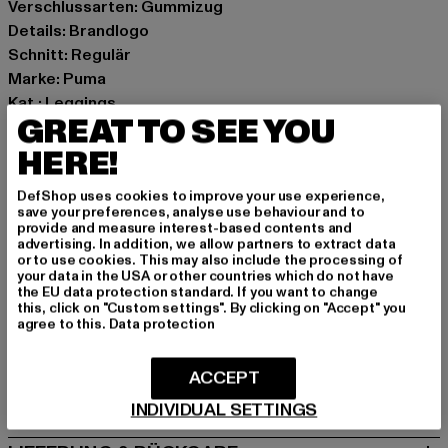
Verschlussarten: Gummizug
Details: Brandlogo
Schnitt: Regulär
Marke: Puma
Kat.: Leggings
GREAT TO SEE YOU
Farbe: rot
Hersteller Farbe: intense red
HERE!
Materialzusammensetzung: 70% Polyester, 30%
DefShop uses cookies to improve your use experience,
Elasthan
save your preferences, analyse use behaviour and to
Art.Nr: 53476901-07027
provide and measure interest-based contents and
advertising. In addition, we allow partners to extract data
or to use cookies. This may also include the processing of
Hersteller: PUMA Europe GmbH |
service@puma.com
your data in the USA or other countries which do not have
the EU data protection standard. If you want to change
PUMA Way 1 | 91074 Herzogenaurach | DE
this, click on "Custom settings". By clicking on "Accept" you
agree to this.
Data protection
GRÖSSE & PASSFORM
ACCEPT
PFLEGEHINWEISE
INDIVIDUAL SETTINGS