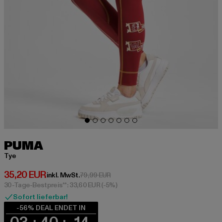
PUMA
Tye
Derzeitiger Preis: 35,20 EUR
35,20 EUR
Aktionspreis: 79,99 EUR
inkl. MwSt.
79,99 EUR
30-Tage-Bestpreis**: 33,60 EUR
(-5%)
Sofort lieferbar!
-56% DEAL ENDET IN